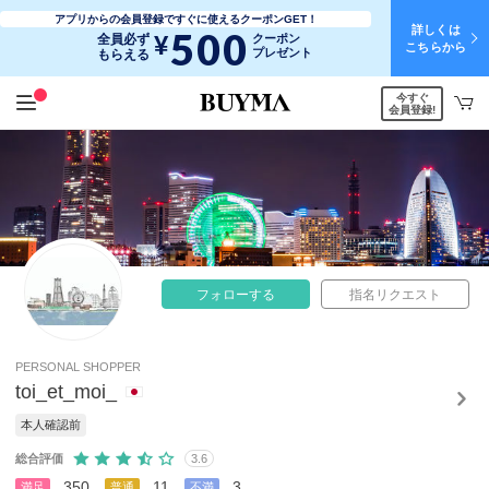
アプリからの会員登録ですぐに使えるクーポンGET！
詳しくは
500
¥
全員必ず
クーポン
こちらから
プレゼント
もらえる
今すぐ
会員登録!
フォローする
指名リクエスト
PERSONAL SHOPPER
toi_et_moi_
本人確認前
総合評価
3.6
350
11
3
満足
普通
不満