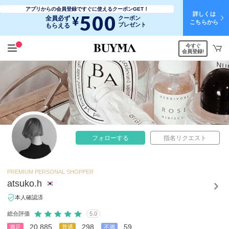
アプリからの会員登録ですぐに使えるクーポンGET！
詳しくは
500
¥
全員必ず
クーポン
こちらから
プレゼント
もらえる
今すぐ
会員登録!
フォローする
指名リクエスト
PREMIUM PERSONAL SHOPPER
atsuko.h
本人確認済
総合評価
5.0
20,885
298
59
満足
普通
不満