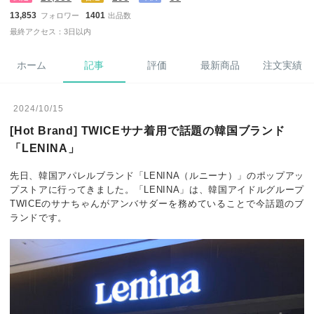
13,853
1401
フォロワー
出品数
最終アクセス：3日以内
ホーム
記事
評価
最新商品
注文実績
2024/10/15
[Hot Brand] TWICEサナ着用で話題の韓国ブランド
「LENINA」
先日、韓国アパレルブランド「LENINA（ルニーナ）」のポップアッ
プストアに行ってきました。「LENINA」は、韓国アイドルグループ
TWICEのサナちゃんがアンバサダーを務めていることで今話題のブ
ランドです。