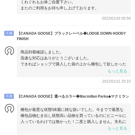
くれぐれもお体ご自愛下さい。
またのご利用をお待ち申し上げております。
2022/01/16 00:56
不満
【CANADA GOOSE】ブラックレーベル◆LODGE DOWN HOODY
FINISH
商品到着確認しました。
迅速な対応はありがとうございました。
できればショップで購入した袋の上から梱包して欲しかった
です。送料を安くするためかと思いますが、付属するガーメ
もっと見る
ントケースとハンガーも入っておらず、購入証明レシートも
2022/01/11 20:10
なく、薄いビニール袋に入れ替えてあったのには驚きまし
た。安い買い物ではありませんし、せめて段ボールに入れて
欲しかったです。
不満
【CANADA GOOSE】選べるカラー◆Macmillan Parka◆マクミラン
梱包が最悪な状態!綺麗に雑な扱いでした。今までで最悪な
梱包品物むき出し状態高い品物を買っているのにビニールに
入っているわけでは無かった！二度と購入しません。失礼に
も程があります。
もっと見る