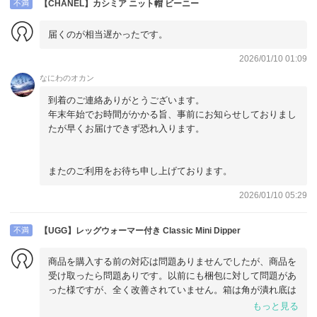
不満
【CHANEL】カシミア ニット帽 ビーニー
届くのが相当遅かったです。
2026/01/10 01:09
なにわのオカン
到着のご連絡ありがとうございます。
年末年始でお時間がかかる旨、事前にお知らせしておりまし
たが早くお届けできず恐れ入ります。
またのご利用をお待ち申し上げております。
2026/01/10 05:29
不満
【UGG】レッグウォーマー付き Classic Mini Dipper
商品を購入する前の対応は問題ありませんでしたが、商品を
受け取ったら問題ありです。以前にも梱包に対して問題があ
った様ですが、全く改善されていません。箱は角が潰れ底は
穴が空いていました。こんなに雑な扱いだとは思いませんで
もっと見る