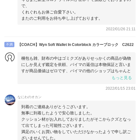
で、
くれぐれもお体ご自愛下さい。
またのご利用をお待ち申し上げております。
2022/01/26 21:11
不満
【COACH】Wyn Soft Wallet In Colorblock カラーブロック C2622
梱包も雑、財布の中はゴミクズがありせっかくの商品が偽物
にしか見えず鑑定を依頼、バイマの返信は本物保証と言いま
すが商品価値はゼロです、バイマの他のショップはちゃんと
しているのに残念です、
もっと見る
2022/01/15 23:01
なにわのオカン
到着のご連絡ありがとうございます。
無事に到着したようで安心致しました。
クッション材がお入れしておりましたがそこからクズとなっ
て出てしまった可能性ございます。
満足のいくお買い物をしていただけなかったようで申し訳ご
ざいませんでした。