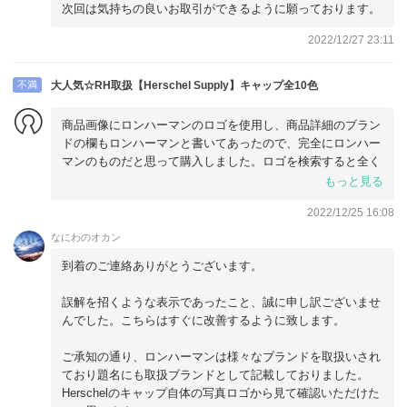
次回は気持ちの良いお取引ができるように願っております。
2022/12/27 23:11
不満
大人気☆RH取扱【Herschel Supply】キャップ全10色
商品画像にロンハーマンのロゴを使用し、商品詳細のブラン
ドの欄もロンハーマンと書いてあったので、完全にロンハー
マンのものだと思って購入しました。ロゴを検索すると全く
別のブランドで、こちらのショップに問い合わせるとロンハ
もっと見る
ーマンで取扱をしている他のブランドのものだと言われまし
2022/12/25 16:08
た。ロンハーマンではないと。であればロンハーマンのロゴ
ではなく、そのブランドのロゴを商品写真や詳細に載せるべ
なにわのオカン
きです。ロンハーマンの方が知名度が高く、売れやすいから
到着のご連絡ありがとうございます。
だとは思いますがとても悪質なショップです。
誤解を招くような表示であったこと、誠に申し訳ございませ
んでした。こちらはすぐに改善するように致します。
ご承知の通り、ロンハーマンは様々なブランドを取扱いされ
ており題名にも取扱ブランドとして記載しておりました。
Herschelのキャップ自体の写真ロゴから見て確認いただけた