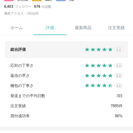
6,403
676
フォロワー
出品数
最終アクセス：3日以内
ホーム
評価
最新商品
注文実績
総合評価
5.0
応対の丁寧さ
5.0
返信の早さ
5.0
梱包の丁寧さ
4.5
発送までの平均日数
3日
注文実績
7885件
買付成功率
96%