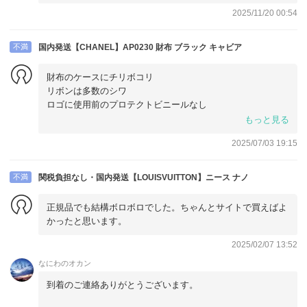
した。そのままビニールの袋に入れて空輸されて来ました。
2025/11/20 00:54
そりゃあボコボコにもあるわと思いました。せめてプチプチ
に包むとかして欲しかった。日本に慣れているとダンボール
に緩衝材を入れて送ってくれるのが当たり前ですから。二度
不満
国内発送【CHANEL】AP0230 財布 ブラック キャビア
と買いません。
財布のケースにチリボコリ
リボンは多数のシワ
ロゴに使用前のプロテクトビニールなし
簡易梱包とあったものの、レターパックはベコボコ。
もっと見る
中のカードはヨレがある。
2025/07/03 19:15
新品で丁寧に扱ったとは、思えなかっため、受け取ってすぐ
に鑑定に出した。本物だとのことだが、18万以上する品であ
ることをもう少し考えて欲しいです。鑑定後の返送には、し
不満
関税負担なし・国内発送【LOUISVUITTON】ニース ナノ
っかり梱包され、ショッパーには、ビニールでカバーされ、
リボンも、きれいに袋に入れてあった。売る側の方にもこの
正規品でも結構ボロボロでした。ちゃんとサイトで買えばよ
ようにして欲しかった。
かったと思います。
2025/02/07 13:52
なにわのオカン
到着のご連絡ありがとうございます。