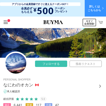
アプリからの会員登録ですぐに使えるクーポンGET！
詳しくは
500
¥
全員必ず
クーポン
こちらから
プレゼント
もらえる
今すぐ
会員登録!
フォローする
指名リクエスト
PERSONAL SHOPPER
なにわのオカン
本人確認済
総合評価
5.0
6,441
117
42
満足
普通
不満