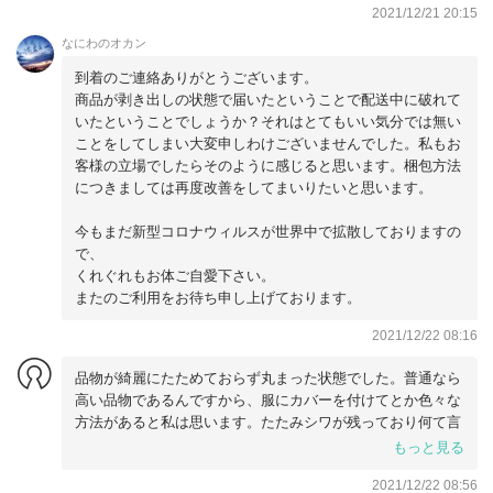
2021/12/21 20:15
なにわのオカン
到着のご連絡ありがとうございます。
商品が剥き出しの状態で届いたということで配送中に破れて
いたということでしょうか？それはとてもいい気分では無い
ことをしてしまい大変申しわけございませんでした。私もお
客様の立場でしたらそのように感じると思います。梱包方法
につきましては再度改善をしてまいりたいと思います。
今もまだ新型コロナウィルスが世界中で拡散しておりますの
で、
くれぐれもお体ご自愛下さい。
またのご利用をお待ち申し上げております。
2021/12/22 08:16
品物が綺麗にたためておらず丸まった状態でした。普通なら
高い品物であるんですから、服にカバーを付けてとか色々な
方法があると私は思います。たたみシワが残っており何て言
って良いかわからない？
もっと見る
色々BUYMAで購入してきましたが今回が１番失礼ですが、
2021/12/22 08:56
最悪でした。高い品物なのでかなりショックでした。