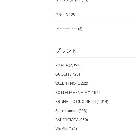
スポーツ
(8)
ビューティー
(3)
ブランド
PRADA (2,053)
GUCCI (1,725)
VALENTINO (1,222)
BOTTEGA VENETA (1,167)
BRUNELLO CUCINELLI (1,014)
Saint Laurent (993)
BALENCIAGA (959)
MiuMiu (941)