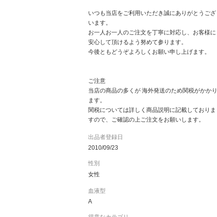
いつも当店をご利用いただき誠にありがとうござ
います。
お一人お一人のご注文を丁寧に対応し、お客様に
安心して頂けるよう努めて参ります。
今後ともどうぞよろしくお願い申し上げます。
ご注意
当店の商品の多くが 海外発送のため関税がかか
ます。
関税については詳しく商品説明に記載しておりま
すので、ご確認の上ご注文をお願いします。
出品者登録日
2010/09/23
性別
女性
血液型
A