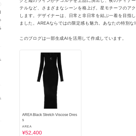
クと縦のラインがデコルテを上品に演出し、夜のディナ
テルなど、さまざまなシーンを格上げ。星モチーフのア
日
します。デザイナーは、日常と非日常を結ぶ一着を目指
件
ました。AREAならではの限定感も魅力。あなたの特別な
%
このブログは一部生成AIを活用して作成しています。
る
る
AREA Black Stretch Viscose Dres
s
AREA
¥52,400