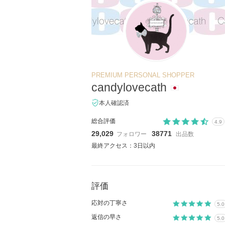
PREMIUM PERSONAL SHOPPER
candylovecath
本人確認済
総合評価
4.9
29,029
38771
フォロワー
出品数
最終アクセス：3日以内
評価
応対の丁寧さ
5.0
返信の早さ
5.0