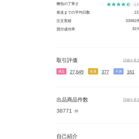
梱包の丁寧さ
4.8
発送までの平均日数
2
注文実績
33082
91
買付成功率
取引評価
詳細を見
27,649
377
161
満足
普通
不満
出品商品件数
詳細を見
38771
件
自己紹介