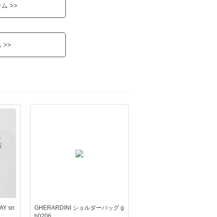
ム >>
>>
Y sn
GHERARDINI ショルダーバッグ g
h0206