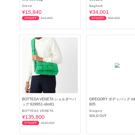
Olend
Naghedi
¥15,840
¥34,001
20%OFF
¥19,800
31%OFF
¥49,500
BOTTEGA VENETA ショルダーバ
GREGORY ボディバッグ mb
ッグ 628951-vbo81
805
BOTTEGA VENETA
Gregory
¥135,800
SOLD OUT
57%OFF
¥319,000