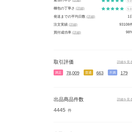
返信の早さ
(詳細)
5.0
梱包の丁寧さ
(詳細)
5.0
発送までの平均日数
1
(詳細)
注文実績
93108
(詳細)
98
買付成功率
(詳細)
取引評価
詳細を見
78,009
663
179
満足
普通
不満
出品商品件数
詳細を見
4445
件