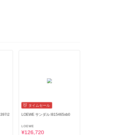
タイムセール
397i2
LOEWE サンダル l815465xb0
LOEWE
¥126,720