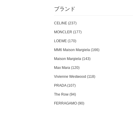
員会許可 第301092322050号
ブランド
CELINE (237)
MONCLER (177)
LOEWE (170)
MM6 Maison Margiela (166)
Maison Margiela (143)
Max Mara (120)
Vivienne Westwood (118)
PRADA (107)
The Row (94)
FERRAGAMO (90)