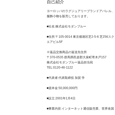
自己紹介
ヨーロッパのラグジュアリーブランドアパレル、
服飾小物を販売しております。
■社名:株式会社モダンブルー
■住所:〒105-0014 東京都港区芝2-5-6 芝256スク
エアビル5F
※返品交換商品の返送先住所
〒370-0535 群馬県邑楽郡大泉町寄木戸157
株式会社モダンブルー返品担当宛
TEL:0120-46-1122
■代表者:代表取締役 加賀 学
■資本金:50,000,000円
■設立:2001年1月4日
■事業内容:インターネット通信販売業、世界各国
のラグジュアリーブランド品の輸入・販売。