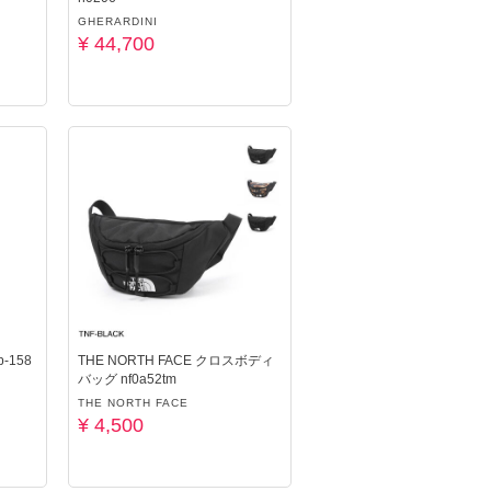
GHERARDINI
¥ 44,700
-158
THE NORTH FACE クロスボディ
バッグ nf0a52tm
THE NORTH FACE
¥ 4,500