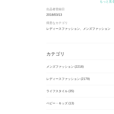
もっと見
■主要仕入先：主にヨーロッパ各国からの直接仕
出品者登録日
入
2018/03/13
得意なカテゴリ
■国内取引先：株式会社カイタックインターナシ
レディースファッション、メンズファッション
ョナル、株式会社ウエニ貿易、株式会社TNノム
ラ、他
■主要取引銀行：みずほ銀行、日本政策金融公
庫、りそな銀行、三菱UFJ銀行、商工中金、千葉
カテゴリ
銀行
■顧問関係：弁護士法人 ほくと総合法律事務所、
メンズファッション
(2218)
リライ人事労務パ－トナ－ズ、日本パートナー税
理士法人 株式会社日本パートナー会計事務所
レディースファッション
(2179)
■加盟団体：東京商工会議所、日本流通自主管理
協会(AACD)(会員番号：R-0146)
ライフスタイル
(35)
■店舗責任者：米原 由太
ベビー・キッズ
(13)
■古物営業法の規定に基づく表記：東京都公安委