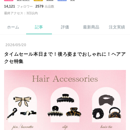
14,121
2579
フォロワー
出品数
最終アクセス：3日以内
ホーム
記事
評価
最新商品
注文実績
2026/05/20
タイムセール本日まで！後ろ姿までおしゃれに！ヘアア
クセ特集