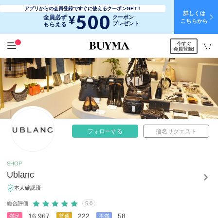
アプリからの会員登録ですぐに使えるクーポンGET！
詳しくは
500
¥
全員必ず
クーポン
こちらから
プレゼント
もらえる
今すぐ
会員登録!
フォローする
指名リクエスト
SHOP
Ublanc
本人確認済
総合評価
5.0
16,967
222
58
満足
普通
不満