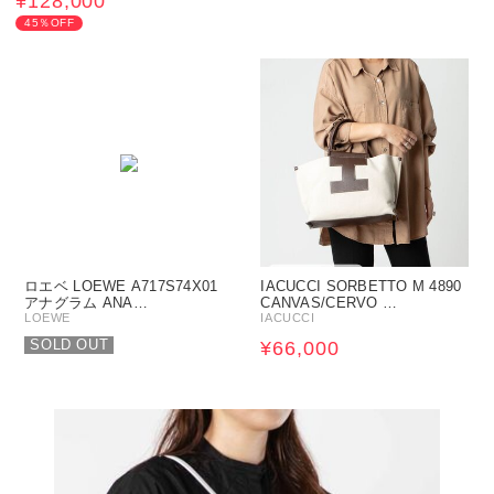
¥128,000
45％OFF
ロエベ LOEWE A717S74X01
IACUCCI SORBETTO M 4890
アナグラム ANA…
CANVAS/CERVO …
LOEWE
IACUCCI
SOLD OUT
¥66,000