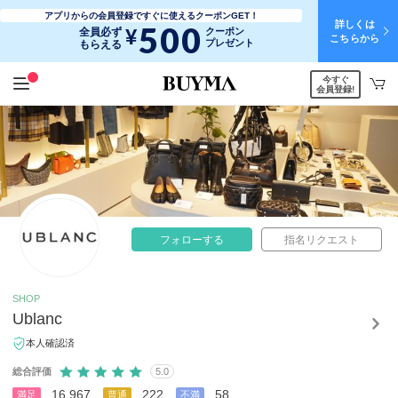
アプリからの会員登録ですぐに使えるクーポンGET！
詳しくは
500
¥
全員必ず
クーポン
こちらから
プレゼント
もらえる
今すぐ
会員登録!
フォローする
指名リクエスト
SHOP
Ublanc
本人確認済
総合評価
5.0
16,967
222
58
満足
普通
不満