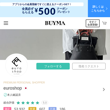
アプリからの会員登録ですぐに使えるクーポンGET！
詳しくは
500
¥
全員必ず
クーポン
こちらから
プレゼント
もらえる
今すぐ
会員登録!
フォローする
指名リクエスト
PREMIUM PERSONAL SHOPPER
euroshop
本人確認済
総合評価
5.0
53,932
607
186
満足
普通
不満