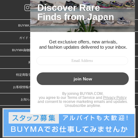
BUYMAスタートガイド
安心への取り組み
ガイド・お問い合わせ
かんたん購入ガイド
BUYMA偽物販売防止の取り組み
BUYMA CARD
利用規約
プライバシー
特定商取引法に関する表記
特定商取引法に関する表記(出品者)
お客様情報の外部送信について
脆弱性報告
お知らせ(PCサイト)
会社案内