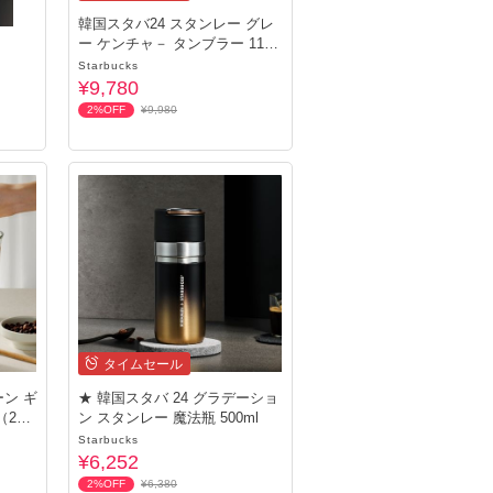
韓国スタバ24 スタンレー グレ
ー ケンチャ－ タンブラー 1183
ml
Starbucks
¥9,780
2%OFF
¥9,980
タイムセール
ーン ギ
★ 韓国スタバ 24 グラデーショ
（2
ン スタンレー 魔法瓶 500ml
Starbucks
¥6,252
2%OFF
¥6,380