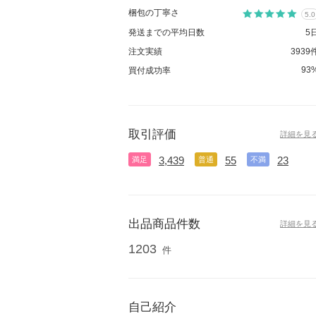
梱包の丁寧さ
5.0
発送までの平均日数
5
注文実績
3939
93
買付成功率
取引評価
詳細を見
3,439
55
23
満足
普通
不満
出品商品件数
詳細を見
1203
件
自己紹介