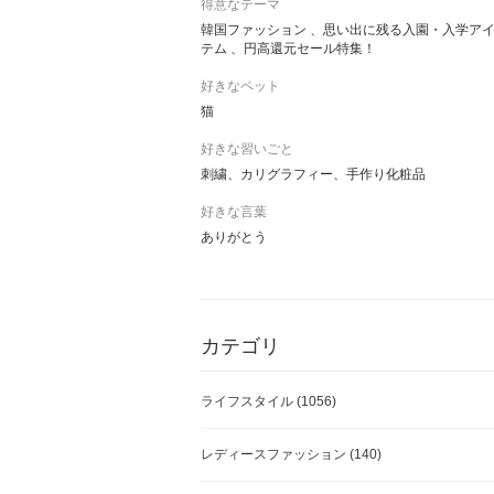
得意なテーマ
韓国ファッション 、思い出に残る入園・入学ア
テム 、円高還元セール特集！
好きなペット
猫
好きな習いごと
刺繍、カリグラフィー、手作り化粧品
好きな言葉
ありがとう
カテゴリ
ライフスタイル
(1056)
レディースファッション
(140)