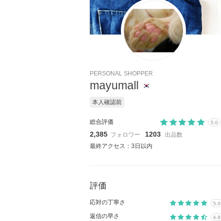
PERSONAL SHOPPER
mayumall
本人確認前
総合評価
5.0
2,385
1203
フォロワー
出品数
最終アクセス：3日以内
評価
応対の丁寧さ
5.0
返信の早さ
4.8