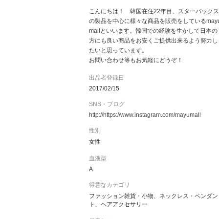
こんにちは！ 韓国在住22年目、スターバックス
の製品を中心に様々な商品を販売をしているmay
mallといいます。韓国での経験を生かして日本の
方にも良い商品をお安くご提供出来るよう努力し
たいと思っています。
お問い合わせ等もお気軽にどうぞ！
出品者登録日
2017/02/15
SNS・ブログ
http://https://www.instagram.com/mayumall
性別
女性
血液型
A
得意なカテゴリ
ファッション雑貨・小物、ネックレス・ペンダン
ト、ヘアアクセサリー