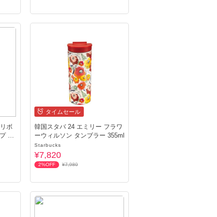
タイムセール
 リボ
韓国スタバ 24 エミリー フラワ
 59
ーウィルソン タンブラー 355ml
Starbucks
¥7,820
2%OFF
¥7,980