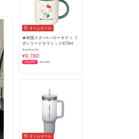
タイムセール
★韓国スタバ×ハローキティ リ
ボンリードセラミック473ml
Starbucks
¥9,780
2%OFF
¥9,980
タイムセール