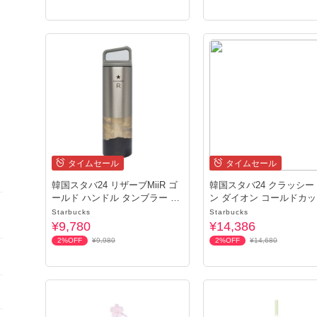
イ
タイムセール
タイムセール
韓国スタバ24 リザーブMiiR ゴ
韓国スタバ24 クラッシー
ールド ハンドル タンブラー 59
ン ダイオン コールドカップ
1ml
1ml
Starbucks
Starbucks
¥9,780
¥14,386
2%OFF
¥9,980
2%OFF
¥14,680