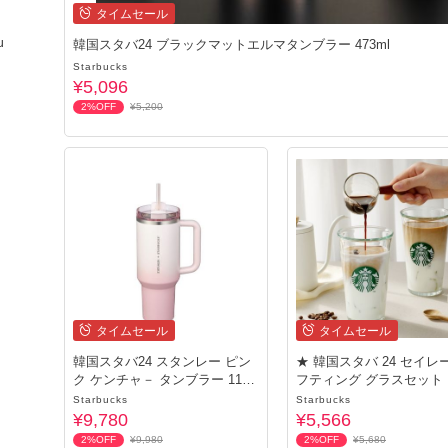
タイムセール
u
韓国スタバ24 ブラックマットエルマタンブラー 473ml
Starbucks
¥5,096
2%OFF
¥5,200
タイムセール
タイムセール
韓国スタバ24 スタンレー ピン
★ 韓国スタバ 24 セイレ
ク ケンチャ－ タンブラー 1183
フティング グラスセット
ml
p）
Starbucks
Starbucks
¥9,780
¥5,566
2%OFF
¥9,980
2%OFF
¥5,680