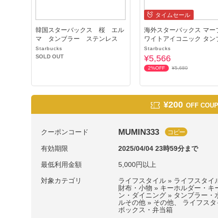
タイムセール
韓国スターバックス 桜 エル
海外スターバックス マー
マ タンブラー ステンレス
ワイトアイコニック タン
Starbucks
Starbucks
SOLD OUT
¥5,566
2%OFF
¥5,680
¥200
OFF COU
MUMIN333
クーポンコード
コピー
有効期限
2025/04/04 23時59分まで
最低利用金額
5,000円以上
対象カテゴリ
ライフスタイル » ライフスタイ
財布・小物 » キーホルダー・キ
ン・ダイニング » タンブラー・
ルその他 » その他、 ライフスタ
ボックス・弁当箱