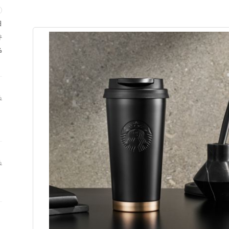
日
件
%
る
る