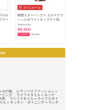
タイムセール
ブルホ
韓国スターバックス エルマクラ
ブラー
シックホワイトタンブラー355
ml
Starbucks
¥8,800
2%OFF
¥8,980
PON
ルその他、 レディースファッション »
ーリング、 ライフスタイル » キッチ
水筒、 ライフスタイル » ライフスタイ
イル » キッチン・ダイニング » ランチ