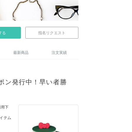
する
指名リクエスト
最新商品
注文実績
ポン発行中！早い者勝
利用下
イテム