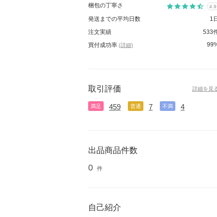
梱包の丁寧さ
4.9
発送までの平均日数
1
注文実績
533
99
買付成功率
(詳細)
取引評価
詳細を見
459
7
4
満足
普通
不満
出品商品件数
0
件
自己紹介