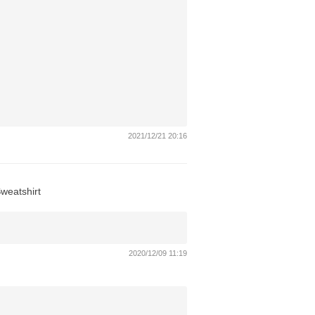
2021/12/21 20:16
weatshirt
2020/12/09 11:19