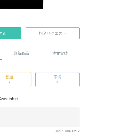
する
指名リクエスト
最新商品
注文実績
普通
不満
7
4
weatshirt
2021/01/04 13:12