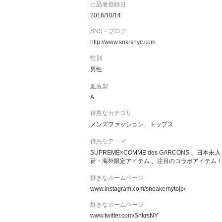
出品者登録日
数点購入される方には
2016/10/14
SNS・ブログ
２着 2000円引き or プライオリティ発送
http://www.snkrsnyc.com
３着 4000円引き or エクスプレス発送
４着 6500円引き
性別
男性
など出来ますのでご連絡下さい。
血液型
【全ての商品は既に購入済み】です。
A
在庫確認は必要ございません。
得意なカテゴリ
メンズファッション、トップス
取り扱っている商品は全て【正規品・新品】です
得意なテーマ
なので基本、
SUPREME×COMME des GARCONS 、日本未入
荷・海外限定アイテム 、注目のコラボアイテム
別のサイズ、別のカラーなどはありません。
１点のみです。
好きなホームページ
※少数何点か買えた物もあります。
www.instagram.com/sneakernytojp/
好きなホームページ
www.twitter.com/SnkrsNY