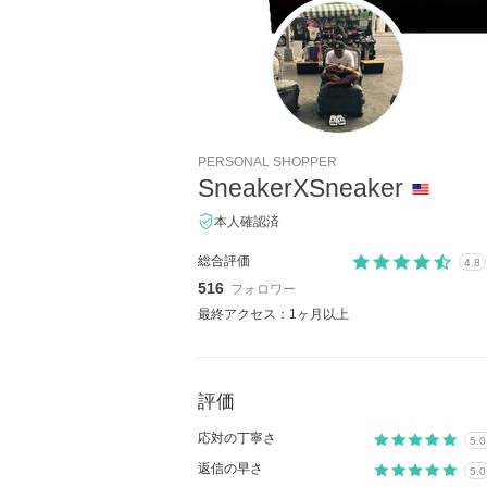
PERSONAL SHOPPER
SneakerXSneaker
本人確認済
総合評価
4.8
516
フォロワー
最終アクセス：1ヶ月以上
評価
応対の丁寧さ
5.0
返信の早さ
5.0