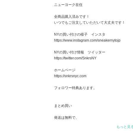
ニューヨーク在住
全商品購入済みです！
いつでもご注文していただいて大丈夫です！
NYの買い付けの様子 インスタ
https://www.instagram.com/sneakernytojp
NYの買い付け情報 ツイッター
https://twitter.com/SnkrsNY
ホームページ
https://snkrsnyc.com
フォロワー特典あります。
まとめ買い
発送は無料で、
代金に含まれておりますが、
もっと見
２、３着でもは送料が同じ為、