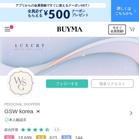
アプリからの会員登録ですぐに使えるクーポンGET！
詳しくは
500
¥
全員必ず
クーポン
こちらから
プレゼント
もらえる
今すぐ
会員登録!
フォローする
指名リクエスト
PERSONAL SHOPPER
GSW korea
本人確認済
総合評価
4.9
19,699
623
144
満足
普通
不満