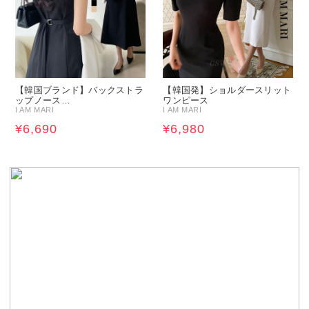
【韓国ブランド】バックストラ
【韓国発】ショルダースリット
ップノース…
ワンピース
I AM MARI
I AM MARI
¥6,690
¥6,980