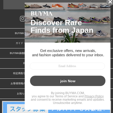
ページトップへ
BUYMAスタートガイド
安心への取り組み
ガイド・お問い合わせ
かんたん購入ガイド
BUYMA偽物販売防止の取り組み
BUYMA CARD
利用規約
プライバシー
特定商取引法に関する表記
特定商取引法に関する表記(出品者)
お客様情報の外部送信について
脆弱性報告
お知らせ(PCサイト)
会社案内