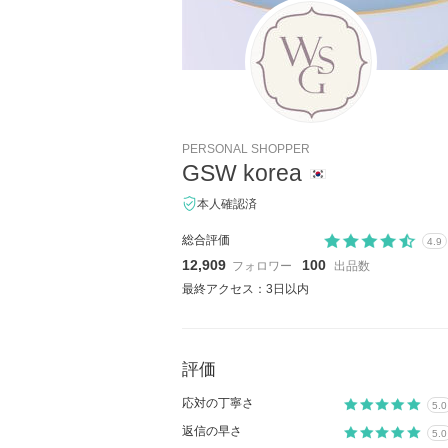
PERSONAL SHOPPER
GSW korea
本人確認済
総合評価
4.9
12,909
100
フォロワー
出品数
最終アクセス：3日以内
評価
応対の丁寧さ
5.0
返信の早さ
5.0