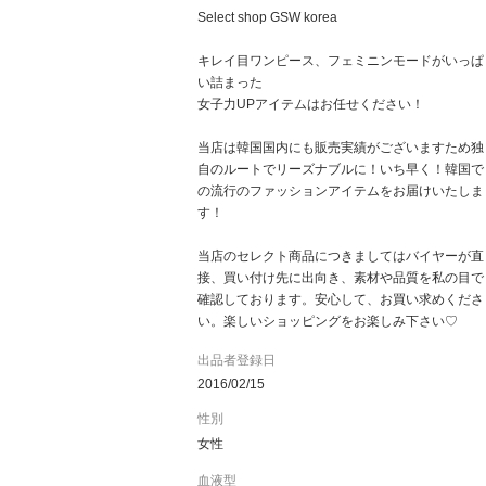
Select shop GSW korea
キレイ目ワンピース、フェミニンモードがいっぱ
い詰まった
女子力UPアイテムはお任せください！
当店は韓国国内にも販売実績がございますため独
自のルートでリーズナブルに！いち早く！韓国で
の流行のファッションアイテムをお届けいたしま
す！
当店のセレクト商品につきましてはバイヤーが直
接、買い付け先に出向き、素材や品質を私の目で
確認しております。安心して、お買い求めくださ
い。楽しいショッピングをお楽しみ下さい♡
出品者登録日
2016/02/15
性別
女性
血液型