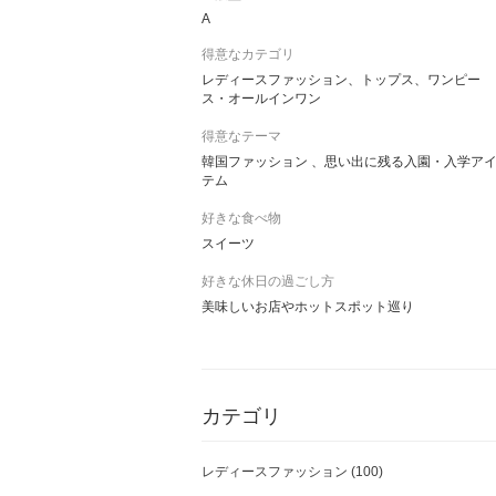
A
得意なカテゴリ
レディースファッション、トップス、ワンピー
ス・オールインワン
得意なテーマ
韓国ファッション 、思い出に残る入園・入学ア
テム
好きな食べ物
スイーツ
好きな休日の過ごし方
美味しいお店やホットスポット巡り
カテゴリ
レディースファッション
(100)