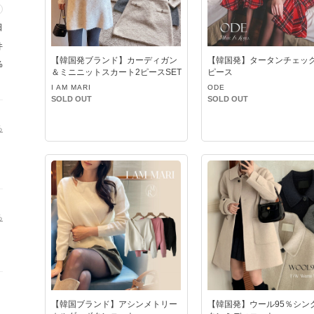
日
件
【韓国発ブランド】カーディガン
【韓国発】タータンチェッ
%
＆ミニニットスカート2ピースSET
ピース
I AM MARI
ODE
SOLD OUT
SOLD OUT
る
る
【韓国ブランド】アシンメトリー
【韓国発】ウール95％シン