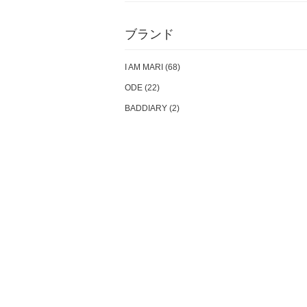
ブランド
I AM MARI (68)
ODE (22)
BADDIARY (2)