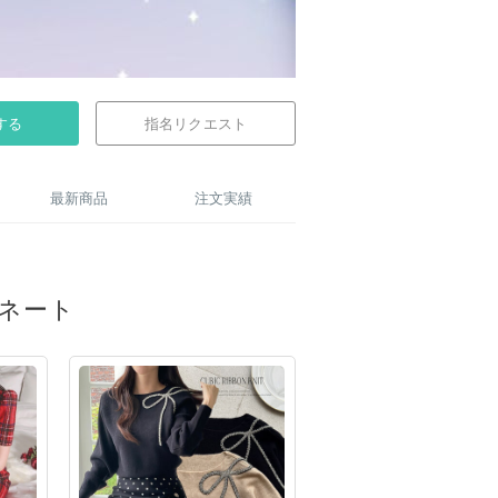
する
指名リクエスト
最新商品
注文実績
ネート