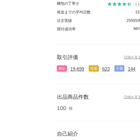
梱包の丁寧さ
4.6
発送までの平均日数
3
注文実績
25505
96
買付成功率
取引評価
詳細を見
19,699
623
144
満足
普通
不満
出品商品件数
詳細を見
100
件
自己紹介