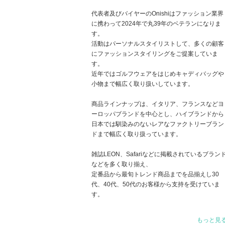
代表者及びバイヤーのOnishiはファッション業界
に携わって2024年で丸39年のベテランになりま
す。
活動はパーソナルスタイリストして、多くの顧客
にファッションスタイリングをご提案していま
す。
近年ではゴルフウェアをはじめキャディバッグや
小物まで幅広く取り扱いしています。
商品ラインナップは、イタリア、フランスなどヨ
ーロッパブランドを中心とし、ハイブランドから
日本では馴染みのないレアなファクトリーブラン
ドまで幅広く取り扱っています。
雑誌LEON、Safariなどに掲載されているブラン
などを多く取り揃え、
定番品から最旬トレンド商品までを品揃えし30
代、40代、50代のお客様から支持を受けていま
す。
もっと見
企業努力による価格の手頃さももちろんですが、