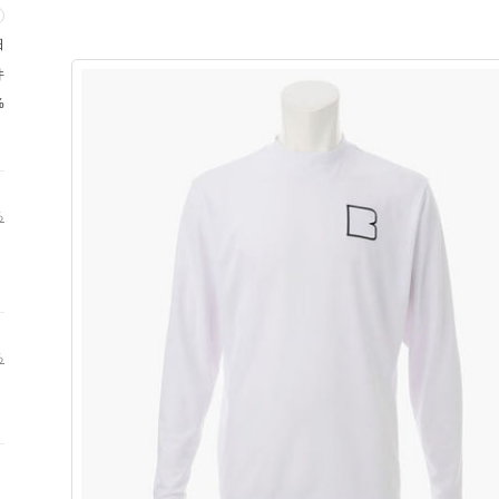
日
件
%
る
る