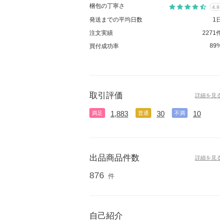
梱包の丁寧さ
4.9
発送までの平均日数
1
注文実績
2271
89
買付成功率
取引評価
詳細を見
1,883
30
10
満足
普通
不満
出品商品件数
詳細を見
876
件
自己紹介