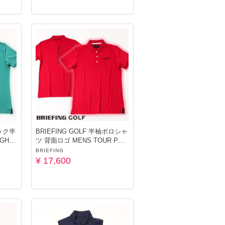
ネック半
BRIEFING GOLF 半袖ポロシャ
GH N
ツ 背面ロゴ MENS TOUR POL
O レッド
BRIEFING
¥ 17,600