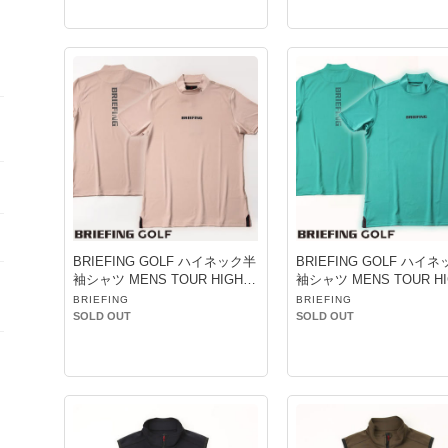
BRIEFING GOLF ハイネック半
BRIEFING GOLF ハイ
袖シャツ MENS TOUR HIGH N
袖シャツ MENS TOUR HI
ECK BEIGE
ECK GREEN
BRIEFING
BRIEFING
SOLD OUT
SOLD OUT