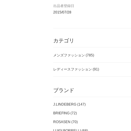
国内からの迅速な対応を致しますので、安心して
出品者登録日
ご購入いただけます。
2015/07/28
カテゴリ
メンズファッション
(785)
レディースファッション
(91)
ブランド
J.LINDEBERG (147)
BRIEFING (72)
ROSASEN (70)
LUIGI BORRELLI (68)