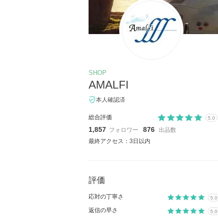
SHOP
AMALFI
本人確認済
総合評価
5.0
1,857
876
フォロワー
出品数
最終アクセス：3日以内
評価
応対の丁寧さ
5.0
返信の早さ
5.0