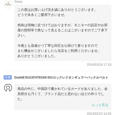
Repay
この度はお買い上げ頂き誠にありがとうございます。
どうぞ末永くご愛用下さいませ。
色味は現物に近づけてはおりますが、モニターの設定やお部
屋の照明等で異なって見えることはございますのでご了承下
さい。
今後とも迅速かつ丁寧な対応を心掛けて参りますので
また機会がございましたら当店をご利用くださいませ。
ありがとうございました。
2024/03/18 17:16
不満
Dunhill DU22F4T65SN 001ロックレクタンギュラーバックルベルト
商品の中に、中国語で書かれているカードがありました。金
具部分も汚くて、ブランド品だと思わないほどの作りでし
た。
お問い合わせしたらdunhillの正規品だと返事が来たけど、何
もっと見る
で中国語で書いてる不明なカード入ってるのが説明もなく、
2024/02/23 14:55
今だに理解できないです。とっても本物だと思いませんでし