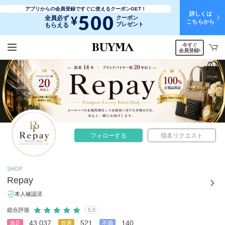
アプリからの会員登録ですぐに使えるクーポンGET！
詳しくは
500
¥
全員必ず
クーポン
こちらから
プレゼント
もらえる
今すぐ
会員登録!
フォローする
指名リクエスト
SHOP
Repay
本人確認済
総合評価
5.0
43,037
521
140
満足
普通
不満