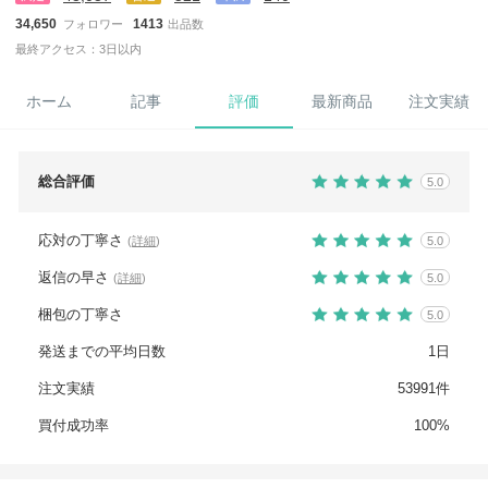
34,650
1413
フォロワー
出品数
最終アクセス：3日以内
ホーム
記事
評価
最新商品
注文実績
総合評価
5.0
応対の丁寧さ
(
詳細
)
5.0
返信の早さ
(
詳細
)
5.0
梱包の丁寧さ
5.0
発送までの平均日数
1日
注文実績
53991件
買付成功率
100%