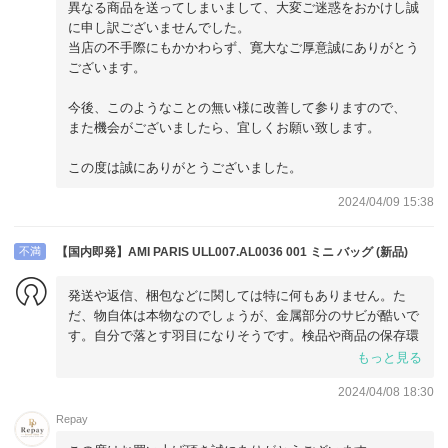
異なる商品を送ってしまいまして、大変ご迷惑をおかけし誠
に申し訳ございませんでした。
当店の不手際にもかかわらず、寛大なご厚意誠にありがとう
ございます。
今後、このようなことの無い様に改善して参りますので、
また機会がございましたら、宜しくお願い致します。
この度は誠にありがとうございました。
2024/04/09 15:38
不満
【国内即発】AMI PARIS ULL007.AL0036 001 ミニ バッグ (新品)
発送や返信、梱包などに関しては特に何もありません。た
だ、物自体は本物なのでしょうが、金属部分のサビが酷いで
す。自分で落とす羽目になりそうです。検品や商品の保存環
境を今一度見直して欲しいですね。
もっと見る
2024/04/08 18:30
Repay