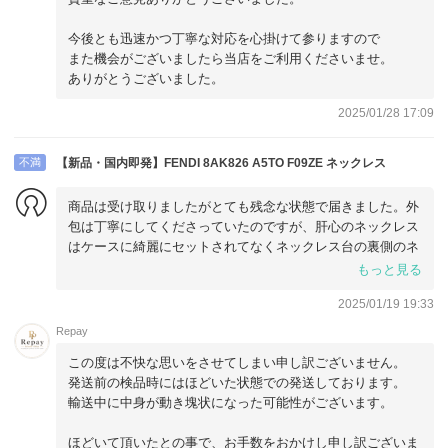
今後とも迅速かつ丁寧な対応を心掛けて参りますので
また機会がございましたら当店をご利用くださいませ。
ありがとうございました。
2025/01/28 17:09
不満
【新品・国内即発】FENDI 8AK826 A5TO F09ZE ネックレス
商品は受け取りましたがとても残念な状態で届きました。外
包は丁寧にしてくださっていたのですが、肝心のネックレス
はケースに綺麗にセットされてなくネックレス台の裏側のネ
ックレスチェーンが1.5cm大の塊で硬い団子状態で入ってい
もっと見る
ました。
2025/01/19 19:33
時間をかけてほどくことができましたがとても残念で購入を
後悔しました。安価な商品でも気持ち良く受け取りたかった
Repay
です。
この度は不快な思いをさせてしまい申し訳ございません。
発送前の検品時にはほどいた状態での発送しております。
輸送中に中身が動き塊状になった可能性がございます。
ほどいて頂いたとの事で、お手数をおかけし申し訳ございま