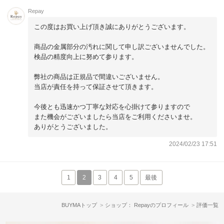
た。
Repay
運営にもお問い合わせしましたが、鑑定サービスで商品を元
この度はお買い上げ頂き誠にありがとうございます。
払いで送ってください的な対応でした。
そもそも、正規品保証なくせに、なんで購入者にこんな無駄
商品の金属部分の汚れに関して申し訳ございませんでした。
な作業と時間と余計なお金を使わせるのがすごく不満でし
検品の精度向上に努めて参ります。
た。
弊社の商品は正規品で間違いございません。
当店が責任を持って保証させて頂きます。
今後とも迅速かつ丁寧な対応を心掛けて参りますので
また機会がございましたら当店をご利用くださいませ。
ありがとうございました。
2024/02/23 17:51
1
2
3
4
5
最後
BUYMAトップ
ショップ： Repayのプロフィール
評価一覧