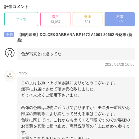
評価コメント
満足
普通
不満
すべて
43,037
521
140
不満
【国内即発】DOLCE&GABBANA BP1672 A1001 80662 長財布 (新
品)
色が写真とは違ってた
2025/01/28 16:56
Repay
この度はお買い上げ頂き誠にありがとうございます。
無事にお届けさせて頂き安心致しました。
どうぞ末永くご愛用下さいませ。
画像の色味は現物に近づけておりますが、モニター環境やお
部屋の照明等により異なって見える事はございます。
色味に関しては、これからも出てくる問題ですのでお客様の
お言葉を真摯に受け止め、商品説明等の向上に努めて参りま
す。
貴重なご意見ありがとうございました。