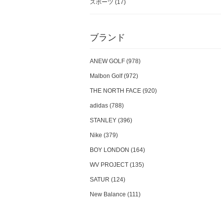
スポーツ
(17)
ブランド
ANEW GOLF (978)
Malbon Golf (972)
THE NORTH FACE (920)
adidas (788)
STANLEY (396)
Nike (379)
BOY LONDON (164)
WV PROJECT (135)
SATUR (124)
New Balance (111)