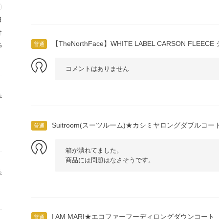
日
件
【TheNorthFace】WHITE LABEL CARSON FLEEC
普通
%
コメントはありません
る
Suitroom(スーツルーム)★カシミヤロングダブルコー
普通
箱が潰れてました。
商品には問題はなさそうです。
る
I AM MARI★エコファーフーディロングダウンコート
普通