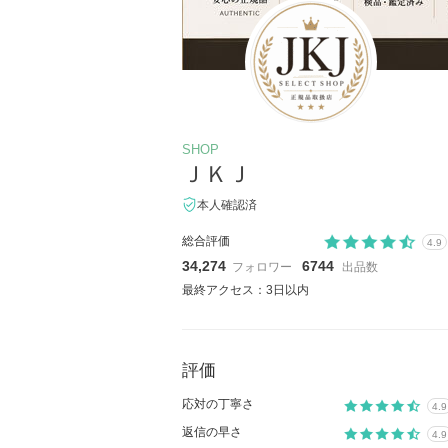
SHOP
ＪＫＪ
本人確認済
総合評価
4.9
34,274
6744
フォロワー
出品数
最終アクセス：3日以内
評価
応対の丁寧さ
4.9
返信の早さ
4.9