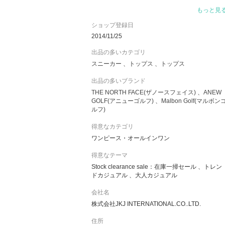
皆様のご利用お待ちしております。～～～＾＾
もっと見
ありがとうございます。
ショップ登録日
2014/11/25
出品の多いカテゴリ
スニーカー
トップス
トップス
出品の多いブランド
THE NORTH FACE(ザノースフェイス)
ANEW
GOLF(アニューゴルフ)
Malbon Golf(マルボン
ルフ)
得意なカテゴリ
ワンピース・オールインワン
得意なテーマ
Stock clearance sale：在庫一掃セール 、トレン
ドカジュアル 、大人カジュアル
会社名
株式会社JKJ INTERNATIONAL.CO..LTD.
住所