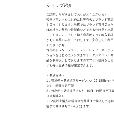
ショップ紹介
ご訪問いただきましてありがとうございます。
韓国ブランドをはじめに世界有名なブランド商品
を扱っております。当店ではブランド直営店また
は本社との契約で最新作などできるだけ早く出品
しております。そして輸入商品はすべて輸入必証
がある商品のみ扱っております。安心してご利用
くださいませ。
韓国のトレンドファッション、レディースファッ
ションをはじめにメンズまでトータルアパレル商
品を取り扱いしておりますのでファン登録をしま
すと毎日更新情報が確認できます。
＜発送方法＞
1．普通便＝発送追跡サービスあり12-18日かか
ます。時間指定可能
2．特急便＝発送追跡あり6－10日。時間指定可
＜複数購入＞
1．2点以上購入の場合全部普通便で購入しても特
急便で発送させていただきます。