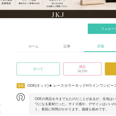
フォロー
ホーム
記事
評価
満足
すべて
38,530
ODE(オッド)★ レースカラーネックHラインワンピー
普通
ODEの商品を今までもたのだことがあるが、生地は
ワになる素材だった。サイズ感や、デザインはいいの
く、着脱に時間がかかります。裁縫も粗めです。