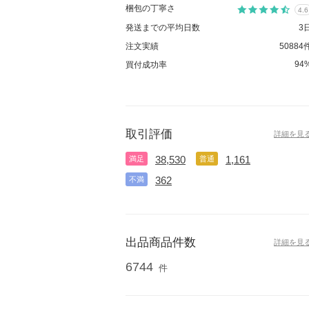
梱包の丁寧さ
4.6
発送までの平均日数
3
注文実績
50884
94
買付成功率
取引評価
詳細を見
38,530
1,161
満足
普通
362
不満
出品商品件数
詳細を見
6744
件