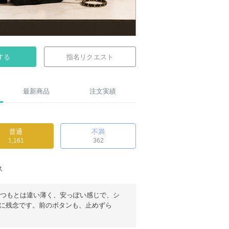
する
指名リクエスト
最新商品
注文実績
普通
不満
1,161
362
ス
いつもとは違い薄く、安っぽい感じで、シ
に残念です。前のボタンも、止めずら