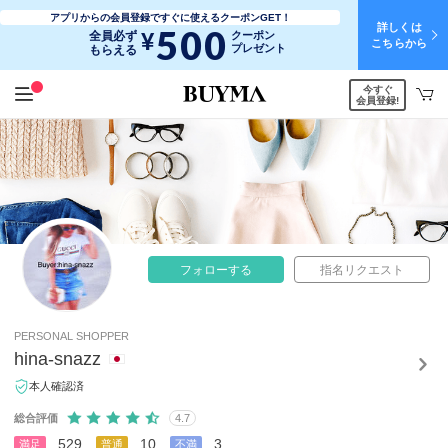
アプリからの会員登録ですぐに使えるクーポンGET！
詳しくは
500
¥
全員必ず
クーポン
こちらから
プレゼント
もらえる
今すぐ
会員登録!
フォローする
指名リクエスト
PERSONAL SHOPPER
hina-snazz
本人確認済
総合評価
4.7
529
10
3
満足
普通
不満