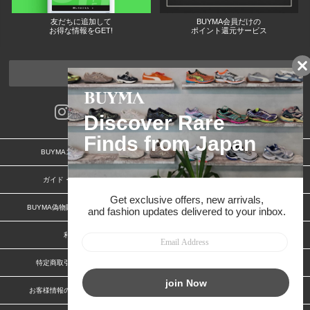
友だちに追加して
BUYMA会員だけの
お得な情報をGET!
ポイント還元サービス
ページトップへ
BUYMAスタートガイド
安心への取り組み
ガイド・お問い合わせ
かんたん購入ガイド
BUYMA偽物販売防止の取り組み
BUYMA CARD
利用規約
プライバシー
特定商取引法に関する表記
特定商取引法に関する表記(出品者)
お客様情報の外部送信について
脆弱性報告