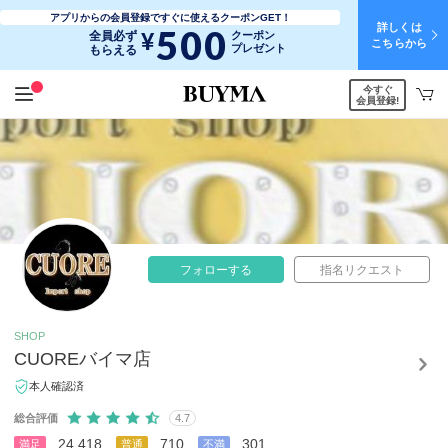
アプリからの会員登録ですぐに使えるクーポンGET！
詳しくは
500
¥
全員必ず
クーポン
こちらから
プレゼント
もらえる
今すぐ
会員登録!
フォローする
指名リクエスト
SHOP
CUOREバイマ店
本人確認済
総合評価
4.7
24,418
710
301
満足
普通
不満