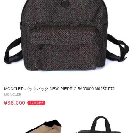
MONCLER バックパック NEW PIERRIC 5A00009 M6257 F72
MONCLER
¥88,000
45％OFF