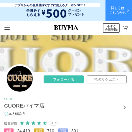
アプリからの会員登録ですぐに使えるクーポンGET！
詳しくは
500
¥
全員必ず
クーポン
こちらから
プレゼント
もらえる
今すぐ
会員登録!
フォローする
指名リクエスト
SHOP
CUOREバイマ店
本人確認済
総合評価
4.7
24,419
710
301
満足
普通
不満