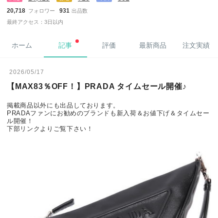
20,718
931
フォロワー
出品数
最終アクセス：3日以内
ホーム
記事
評価
最新商品
注文実績
2026/05/17
【MAX83％OFF！】PRADA タイムセール開催♪
掲載商品以外にも出品しております。
PRADAファンにお勧めのブランドも新入荷＆お値下げ＆タイムセー
ル開催！
下部リンクよりご覧下さい！