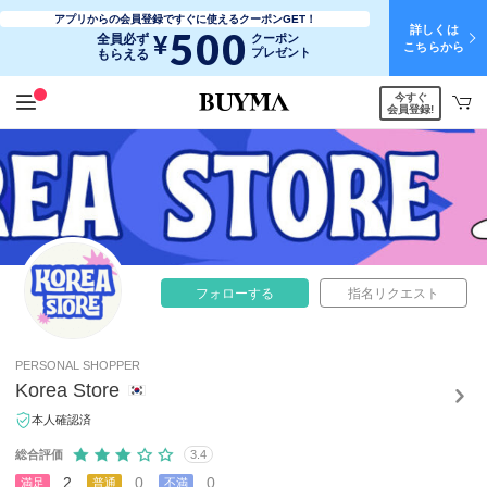
アプリからの会員登録ですぐに使えるクーポンGET！
詳しくは
500
¥
全員必ず
クーポン
こちらから
プレゼント
もらえる
今すぐ
会員登録!
フォローする
指名リクエスト
PERSONAL SHOPPER
Korea Store
本人確認済
総合評価
3.4
2
0
0
満足
普通
不満