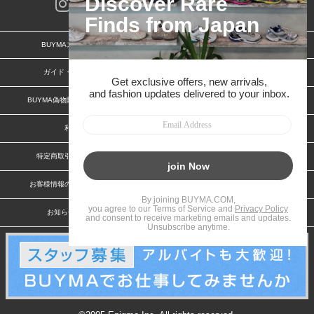
BUYMAスタートガイド
安心への取り組み
ガイド・お問い合わせ
かんたん購入ガイド
BUYMA偽物販売防止の取り組み
BUYMA CARD
利用規約
プライバシー
特定商取引法に関する表記
特定商取引法に関する表記(出品者)
お客様情報の外部送信について
脆弱性報告
お知らせ(PCサイト)
会社案内