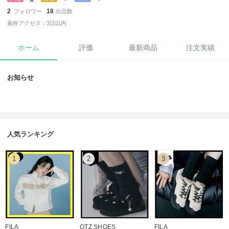
2
18
フォロワー
出品数
最終アクセス：3日以内
ホーム
評価
最新商品
注文実績
お知らせ
人気ランキング
1
2
3
FILA
OTZ SHOES
FILA