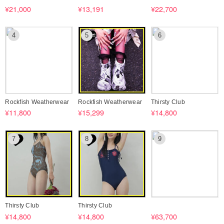
¥21,000
¥13,191
¥22,700
4
5
6
Rockfish Weatherwear
Rockfish Weatherwear
Thirsty Club
¥11,800
¥15,299
¥14,800
7
8
9
Thirsty Club
Thirsty Club
¥14,800
¥14,800
¥63,700