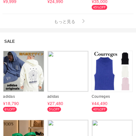
¥9,999
¥24,990
¥35,000
45%OFF
もっと見る
SALE
adidas
adidas
Courreges
¥18,790
¥27,480
¥44,490
6%OFF
5%OFF
40%OFF