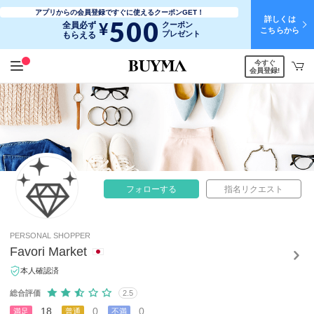
アプリからの会員登録ですぐに使えるクーポンGET！
詳しくは
500
¥
全員必ず
クーポン
こちらから
プレゼント
もらえる
今すぐ
会員登録!
フォローする
指名リクエスト
PERSONAL SHOPPER
Favori Market
本人確認済
総合評価
2.5
18
0
0
満足
普通
不満