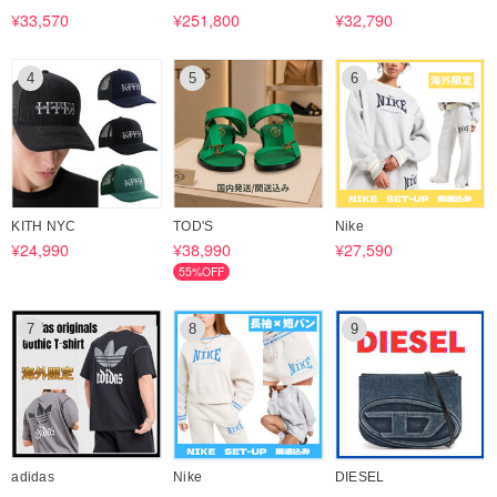
¥33,570
¥251,800
¥32,790
4
5
6
KITH NYC
TOD'S
Nike
¥24,990
¥38,990
¥27,590
55%OFF
7
8
9
adidas
Nike
DIESEL