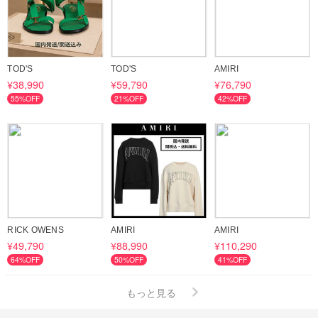
TOD'S
TOD'S
AMIRI
¥38,990
¥59,790
¥76,790
55%OFF
21%OFF
42%OFF
RICK OWENS
AMIRI
AMIRI
¥49,790
¥88,990
¥110,290
64%OFF
50%OFF
41%OFF
もっと見る