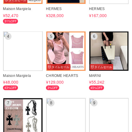
タイムセール
ます。お急ぎのお客様には【速達便】もご用意しております。ご希望の
Maison Margiela
HERMES
HERMES
際は、ご購入前にお問い合わせください。
¥52,470
¥328,000
¥167,000
31%OFF
ご注文前には、必ず【お取引について】をご一読ください。
その他気になる商品などございましたら、どうぞお気軽にお問い合わせ
4
5
6
ください。
皆さまとの素敵なご縁を、楽しみにお待ちしております。
最後までお読みいただきありがとうございました。
タイムセール
タイムセール
Maison Margiela
CHROME HEARTS
MARNI
¥48,000
¥129,000
¥55,242
43%OFF
3%OFF
45%OFF
7
8
9