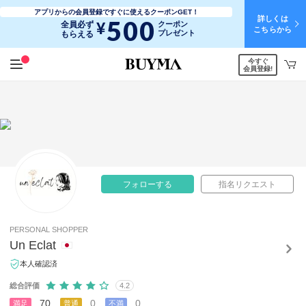
アプリからの会員登録ですぐに使えるクーポンGET！
詳しくは
500
¥
全員必ず
クーポン
こちらから
プレゼント
もらえる
今すぐ
会員登録!
フォローする
指名リクエスト
PERSONAL SHOPPER
Un Eclat
本人確認済
総合評価
4.2
70
0
0
満足
普通
不満