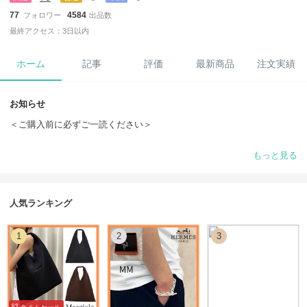
77
4584
フォロワー
出品数
最終アクセス：3日以内
ホーム
記事
評価
最新商品
注文実績
お知らせ
＜ご購入前に必ずご一読ください＞
:+. ご購入前に【在庫確認】のご協力をいただいたお客様には、クーポ
もっと見る
ンを発行しております .:+
在庫状況は日々変動いたしますので、お手数ですがご購入前に一度ご連
絡をお願いいたします。
人気ランキング
「フォロー」していただくと、お得なクーポン・シークレットセール・
新作入荷情報などをいち早くご案内しております♪
1
2
3
◇商品はすべて、直営店・正規ルートにて買付けた「新品・未使用・正
規品」となりますので、どうぞご安心ください。
◇全商品送料無料でお届けいたします。
海外からの発送の場合は、お届けまでにお時間をいただく場合がござい