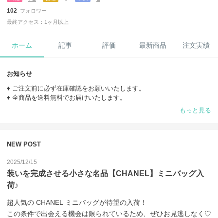
102
フォロワー
最終アクセス：1ヶ月以上
ホーム
記事
評価
最新商品
注文実績
お知らせ
♦ ご注文前に必ず在庫確認をお願いいたします。
♦ 全商品を送料無料でお届けいたします。
♦ ご購入の際は必ず【お取引について】をご確認ください。
もっと見る
※ 当店の商品はすべてブランド正規店の検品を通過した
「正規品・新品・未使用品」のみを取り扱っております。
ご希望のお客様には、買い付け時のレシートをお送りいたします。
NEW POST
2025/12/15
【お急ぎのお客様へ】
海外発送の場合、通常よりお届けまでにお時間をいただくことがござい
装いを完成させる小さな名品【CHANEL】ミニバッグ入
ます。
荷♪
当店では少しでも早くお届けできるよう「速達便」もご用意しておりま
す。
超人気の CHANEL ミニバッグが待望の入荷！

この条件で出会える機会は限られているため、ぜひお見逃しなく♡
ご希望の際は、ご購入前にお問い合わせくださいませ。