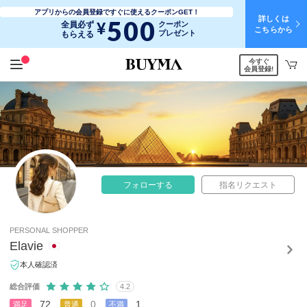
アプリからの会員登録ですぐに使えるクーポンGET！
詳しくは
500
¥
全員必ず
クーポン
こちらから
プレゼント
もらえる
今すぐ
会員登録!
フォローする
指名リクエスト
PERSONAL SHOPPER
Elavie
本人確認済
総合評価
4.2
72
0
1
満足
普通
不満