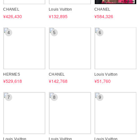
■画面によって色味が異なる場合がございます。ご理解の上ご購入くだ
CHANEL
Louis Vuitton
CHANEL
さい。
¥426,430
¥132,895
¥584,326
■商品によっては付属の箱にダメージがあることがあります。あらかじ
めご了承ください。
4
5
6
HERMES
CHANEL
Louis Vuitton
¥529,618
¥142,768
¥51,760
7
8
9
Louis Vuitton
Louis Vuitton
Louis Vuitton