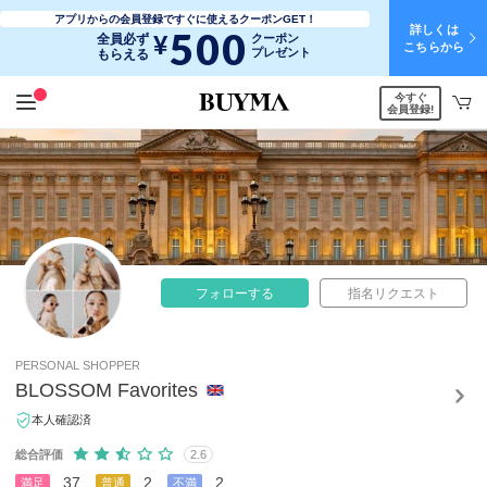
アプリからの会員登録ですぐに使えるクーポンGET！
詳しくは
500
¥
全員必ず
クーポン
こちらから
プレゼント
もらえる
今すぐ
会員登録!
フォローする
指名リクエスト
PERSONAL SHOPPER
BLOSSOM Favorites
本人確認済
総合評価
2.6
37
2
2
満足
普通
不満