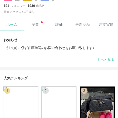
191
1930
フォロワー
出品数
最終アクセス：3日以内
ホーム
記事
評価
最新商品
注文実績
お知らせ
ご注文前に必ず在庫確認のお問い合わせをお願い致します♪
出品以外の商品も、指名リクエストからお気軽にご相談ください。当店
もっと見る
では、お客様のご希望に添えるよう、世界中から商品をお探しします。
掲載商品はすべて、ブランドの検品を通過した【新品・未使用・正規
品】です。偽物の取扱いは一切ございませんのでご安心ください。
■海外発送のため関税がかかる場合があり、ご購入者様のご負担となり
人気ランキング
ます。通常はEMSでの発送となり、関税通知が届いた場合はお客様ご自
身でのお手続きが必要です。
1
2
3
■発送後のキャンセルや変更はできませんので、よくご確認のうえご注
文ください。
■梱包は簡易ですが丁寧に行っております。過剰包装・ラッピングは行
っておりません。
■汚損や誤配送などがあった場合、5日以内にご連絡ください。画像など
証拠が必要となります。