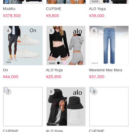
MiuMiu
CUPSHE
ALO Yoga
¥378,500
¥9,800
¥39,000
4
5
6
On
ALO Yoga
Weekend Max Mara
¥44,000
¥25,900
¥31,300
7
8
9
CUPSHE
ALO Yoga
CUPSHE