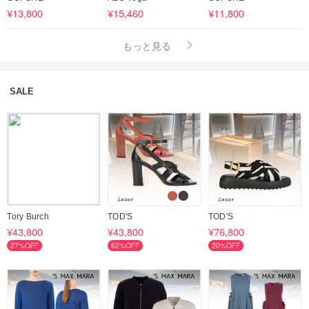
¥13,800
¥15,460
¥11,800
もっと見る
SALE
Tory Burch
TOD'S
TOD'S
¥43,800
¥43,800
¥76,800
27%OFF
62%OFF
20%OFF