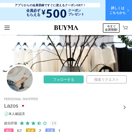
アプリからの会員登録ですぐに使えるクーポンGET！
詳しくは
500
¥
全員必ず
クーポン
こちらから
プレゼント
もらえる
今すぐ
会員登録!
フォローする
指名リクエスト
PERSONAL SHOPPER
Lazos
本人確認済
総合評価
3.8
62
2
1
満足
普通
不満