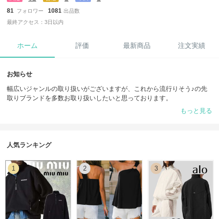
81
1081
フォロワー
出品数
最終アクセス：3日以内
ホーム
評価
最新商品
注文実績
お知らせ
幅広いジャンルの取り扱いがございますが、これから流行りそう♪の先
取りブランドを多数お取り扱いしたいと思っております。
出品商品以外も買い付けしますのでリクエストからお気軽にご連絡下さ
もっと見る
いませ。
人気ランキング
1
2
3