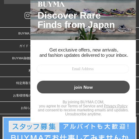
BUYMAスタートガイド
安心への取り組み
ガイド・お問い合わせ
かんたん購入ガイド
BUYMA偽物販売防止の取り組み
BUYMA CARD
利用規約
プライバシー
特定商取引法に関する表記
特定商取引法に関する表記(出品者)
お客様情報の外部送信について
脆弱性報告
お知らせ(PCサイト)
会社案内