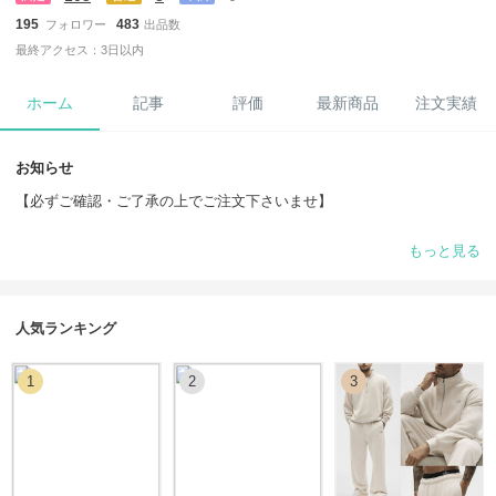
195
483
フォロワー
出品数
最終アクセス：3日以内
ホーム
記事
評価
最新商品
注文実績
お知らせ
【必ずご確認・ご了承の上でご注文下さいませ】
1. 在庫確認について
もっと見る
当店の商品は海外からのお取り寄せがほとんどのため、ご注文前に必ず
在庫の確認をお願いいたします。
2. 配送について
人気ランキング
当店の商品は海外から取り寄せとなるため、お届けまで通常2～3週間ほ
どお時間をいただきます。
1
2
3
BUYMAの配送期限は18日となっておりますが、それ以上かかる場合も
ございます。
特に11月～１月の期間は配送遅延も起こりやすい期間となります。
その際は、お客様に配送期限の延長申請を了承していただく必要がござ
いますので、余裕をもったご注文をお願いいたします。