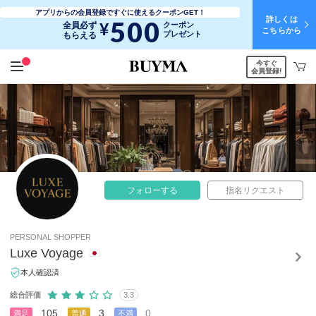
アプリからの会員登録ですぐに使えるクーポンGET！
詳しくは
500
¥
全員必ず
クーポン
こちらから
プレゼント
もらえる
今すぐ
会員登録!
フォローする
指名リクエスト
PERSONAL SHOPPER
Luxe Voyage
本人確認済
総合評価
3.3
105
3
0
満足
普通
不満