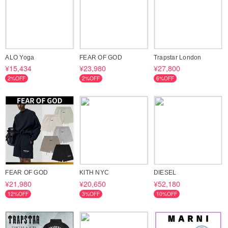
ALO Yoga
FEAR OF GOD
Trapstar London
¥15,434
¥23,980
¥27,800
2%OFF
2%OFF
6%OFF
FEAR OF GOD
KITH NYC
DIESEL
¥21,980
¥20,650
¥52,180
12%OFF
3%OFF
10%OFF