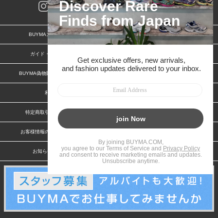
BUYMAスタートガイド
安心への取り組み
ガイド・お問い合わせ
かんたん購入ガイド
BUYMA偽物販売防止の取り組み
BUYMA CARD
利用規約
プライバシー
特定商取引法に関する表記
特定商取引法に関する表記(出品者)
お客様情報の外部送信について
脆弱性報告
お知らせ(PCサイト)
会社案内