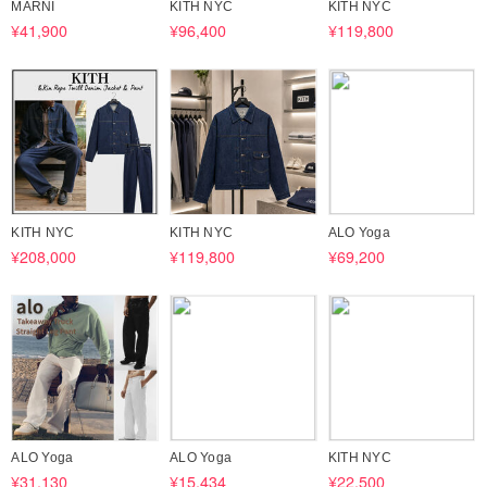
MARNI
KITH NYC
KITH NYC
¥41,900
¥96,400
¥119,800
KITH NYC
KITH NYC
ALO Yoga
¥208,000
¥119,800
¥69,200
ALO Yoga
ALO Yoga
KITH NYC
¥31,130
¥15,434
¥22,500