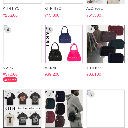
3. 返品・交換について
KITH NYC
KITH NYC
ALO Yoga
BUYMAのルール上、お客様都合による返品・交換（サイズ違い・イメ
¥25,200
¥19,800
¥51,900
ージ違いなど）は当店では直接対応できません。
返品・交換をご希望の方は、BUYMAの 「あんしんプラス」 のご利用を
ご検討ください。
4
5
6
また・買付先の発送、輸送遅延等による発送期限の延長に必ずご承認を
お願いいたします
遅延によるキャンセルは一切お断りしております
4. 取り扱い商品について
出品されていない商品もお探しできますので、お気軽にお問い合わせく
MARNI
MARNI
KITH NYC
ださい。
¥37,560
¥39,200
¥63,100
38%OFF
7
8
9