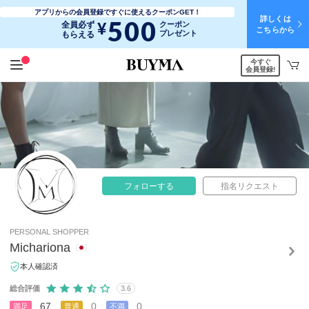
アプリからの会員登録ですぐに使えるクーポンGET！
詳しくは
500
¥
全員必ず
クーポン
こちらから
プレゼント
もらえる
今すぐ
会員登録!
フォローする
指名リクエスト
PERSONAL SHOPPER
Michariona
本人確認済
総合評価
3.6
67
0
0
満足
普通
不満