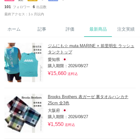
101
6
フォロワー
出品数
最終アクセス：1ヶ月以内
ホーム
記事
評価
最新商品
注文実績
ジムにも☆ muta MARINE × 前里明生 ラッシュ
タンクトップ
愛知県
購入期限：2026/08/27
¥15,660
送料込
Brooks Brothers 表ガーゼ 裏タオルハンカチ
25cm 全3色
大阪府
購入期限：2026/08/27
¥1,550
送料込