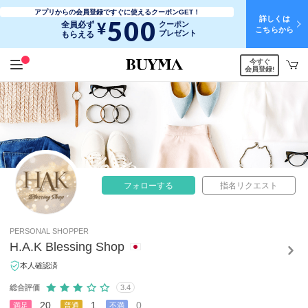
アプリからの会員登録ですぐに使えるクーポンGET！
詳しくは
500
¥
全員必ず
クーポン
こちらから
プレゼント
もらえる
今すぐ
会員登録!
フォローする
指名リクエスト
PERSONAL SHOPPER
H.A.K Blessing Shop
本人確認済
総合評価
3.4
20
1
0
満足
普通
不満