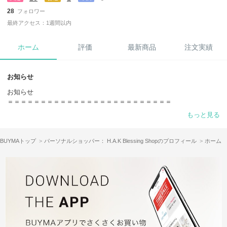
28
フォロワー
最終アクセス：1週間以内
ホーム
評価
最新商品
注文実績
お知らせ
お知らせ
＝＝＝＝＝＝＝＝＝＝＝＝＝＝＝＝＝＝＝＝＝＝＝＝＝
この度は数あるショップの中から当店をご覧いただき、
もっと見る
誠にありがとうございます^_^
お客様お一人おひとりが満足していただけるお買い物となるよう、迅速
BUYMAトップ
パーソナルショッパー： H.A.K Blessing Shopのプロフィール
ホーム
かつ丁寧で安心していただけるお取引を心がけております♪