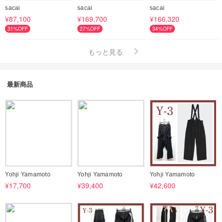
sacai
sacai
sacai
¥87,100
¥169,700
¥166,320
31%OFF
27%OFF
34%OFF
もっと見る
最新商品
Yohji Yamamoto
Yohji Yamamoto
Yohji Yamamoto
¥17,700
¥39,400
¥42,600