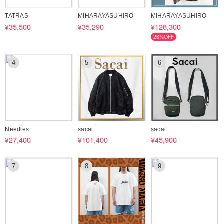
時間がかかることがございます。
TATRAS
MIHARAYASUHIRO
MIHARAYASUHIRO
●お取引にあたり、【あんしんプラス】に加入することをおすすめして
¥35,500
¥35,290
¥128,300
います。
28%OFF
※あんしんプラスとは
BUYMAが紛失、品質、返品を保証してくれるオプションサービスで
す。
4
5
6
ただし、返品保証制度には適用されないカテゴリーもございますので、
詳細については下記URLをご確認ください。
https://www.buyma.com/contents/safety/anshin.html
Needles
sacai
sacai
¥27,400
¥101,400
¥45,900
7
8
9