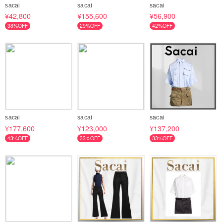
sacai
sacai
sacai
¥42,800
¥155,600
¥56,900
38%OFF
29%OFF
42%OFF
sacai
sacai
sacai
¥177,600
¥123,000
¥137,200
43%OFF
33%OFF
33%OFF