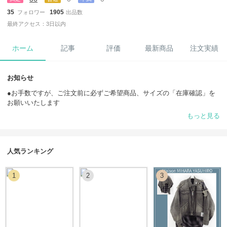
35
1905
フォロワー
出品数
最終アクセス：3日以内
ホーム
記事
評価
最新商品
注文実績
お知らせ
●お手数ですが、ご注文前に必ずご希望商品、サイズの「在庫確認」を
お願いいたします
※在庫は常に変動しているため、カートに入る場合でも在庫がない場合
もっと見る
がございます。
●ギフトラッピングをご希望の際は事前にお知らせください。
人気ランキング
●新品・正規品のみを取り扱っております。
安心してお買い物をお楽しみください。
1
2
3
●ご注文前に必ず【お取引について】をご確認ください。
●税関、配送トラブル、配送遅延などあらゆる理由によって商品ページ
に記載している到着目安より