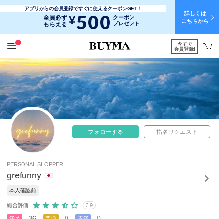
アプリからの会員登録ですぐに使えるクーポンGET！
詳しくは
500
¥
全員必ず
クーポン
こちらから
プレゼント
もらえる
今すぐ
会員登録!
フォローする
指名リクエスト
PERSONAL SHOPPER
grefunny
本人確認前
総合評価
3.9
36
0
0
満足
普通
不満