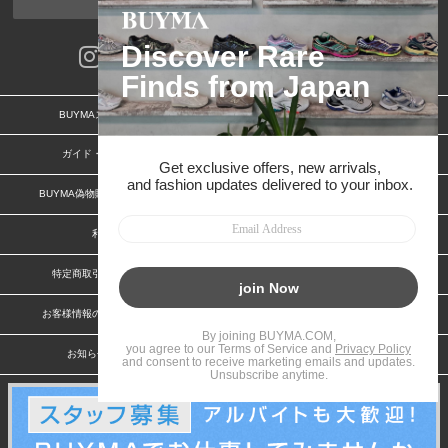
ページトップへ
BUYMAスタートガイド
安心への取り組み
ガイド・お問い合わせ
かんたん購入ガイド
BUYMA偽物販売防止の取り組み
BUYMA CARD
利用規約
プライバシー
特定商取引法に関する表記
特定商取引法に関する表記(出品者)
お客様情報の外部送信について
脆弱性報告
お知らせ(PCサイト)
会社案内