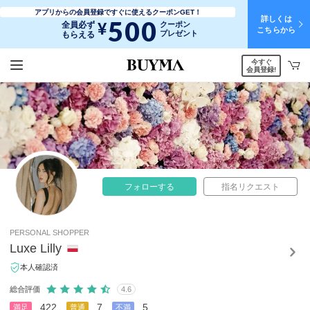
アプリからの会員登録ですぐに使えるクーポンGET！
詳しくは
500
¥
全員必ず
クーポン
こちらから
プレゼント
もらえる
今すぐ
会員登録!
フォローする
指名リクエスト
PERSONAL SHOPPER
Luxe Lilly
本人確認済
総合評価
4.6
422
7
5
満足
普通
不満