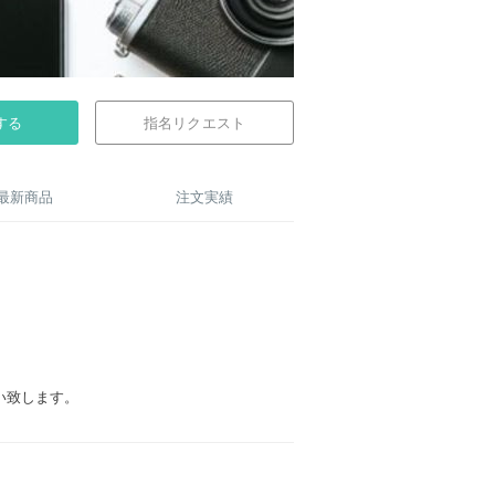
する
指名リクエスト
最新商品
注文実績
い致します。