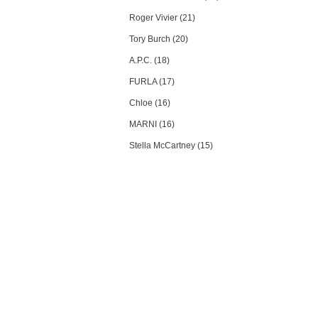
Roger Vivier (21)
Tory Burch (20)
A.P.C. (18)
FURLA (17)
Chloe (16)
MARNI (16)
Stella McCartney (15)