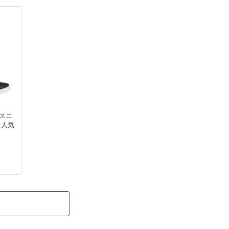
 スニ
 人気