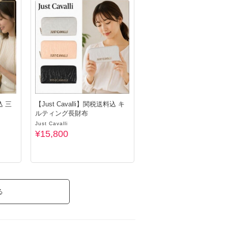
込 三
【Just Cavalli】関税送料込 キ
ルティング長財布
Just Cavalli
¥15,800
る