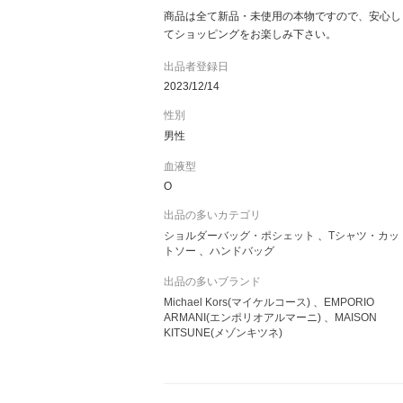
商品は全て新品・未使用の本物ですので、安心し
てショッピングをお楽しみ下さい。
出品者登録日
2023/12/14
性別
男性
血液型
O
出品の多いカテゴリ
ショルダーバッグ・ポシェット
Tシャツ・カッ
トソー
ハンドバッグ
出品の多いブランド
Michael Kors(マイケルコース)
EMPORIO
ARMANI(エンポリオアルマーニ)
MAISON
KITSUNE(メゾンキツネ)