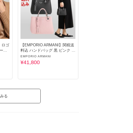
込 ロゴ
【EMPORIO ARMANI】関税送
ゴール
料込 ハンドバッグ 黒 ピンク 人
気
EMPORIO ARMANI
¥41,800
みる