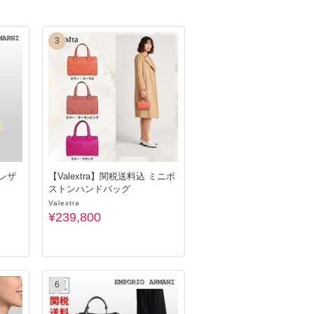
3
 レザ
【Valextra】関税送料込 ミニボ
ストンハンドバッグ
Valextra
¥239,800
6