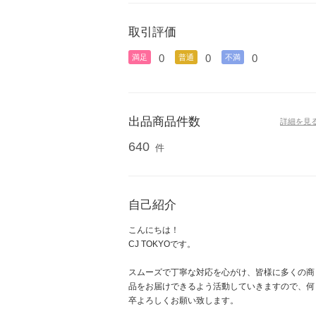
取引評価
0
0
0
満足
普通
不満
出品商品件数
詳細を見
640
件
自己紹介
こんにちは！
CJ TOKYOです。
スムーズで丁寧な対応を心がけ、皆様に多くの商
品をお届けできるよう活動していきますので、何
卒よろしくお願い致します。