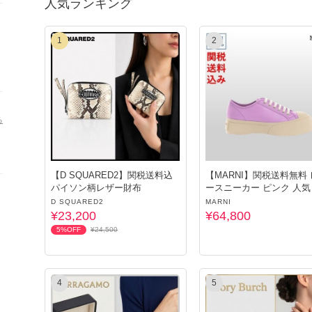
人気ランキング
1
2
る
【D SQUARED2】関税送料込
【MARNI】関税送料無料
パイソン柄レザー財布
ースニーカー ピンク 人気
D SQUARED2
MARNI
¥23,200
¥64,800
5%OFF
¥24,500
4
5