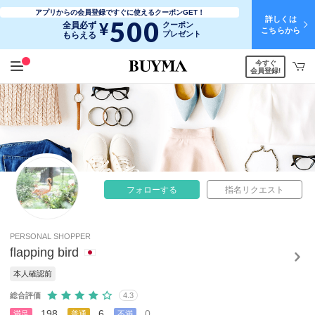
アプリからの会員登録ですぐに使えるクーポンGET！
詳しくは
500
¥
全員必ず
クーポン
こちらから
プレゼント
もらえる
今すぐ
会員登録!
フォローする
指名リクエスト
PERSONAL SHOPPER
flapping bird
本人確認前
総合評価
4.3
198
6
0
満足
普通
不満