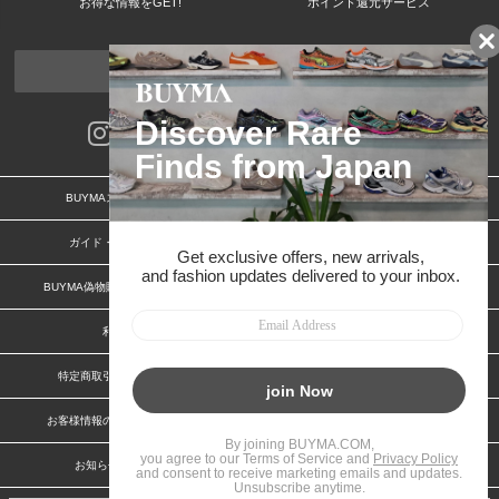
お得な情報をGET!
ポイント還元サービス
ページトップへ
BUYMAスタートガイド
安心への取り組み
ガイド・お問い合わせ
かんたん購入ガイド
BUYMA偽物販売防止の取り組み
BUYMA CARD
利用規約
プライバシー
特定商取引法に関する表記
特定商取引法に関する表記(出品者)
お客様情報の外部送信について
脆弱性報告
お知らせ(PCサイト)
会社案内