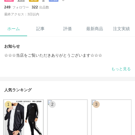
249
322
フォロワー
出品数
最終アクセス：3日以内
ホーム
記事
評価
最新商品
注文実績
お知らせ
☆☆☆当店をご覧いただきありがとうございます☆☆☆
☆年末年始のお知らせ☆
もっと見る
年末年始12月31日から1月5日までは配送をお休みさせて
頂きます。
その際、配送期限が切れてします場合はお手数お掛け致
しますが、延長申請をさせて頂きますので、
人気ランキング
承認をお願いいたします。
1
2
3
☆ご購入の際は、お取引についてをご覧いただきますようよろしくお願
いいたします。
☆万が一の配送事故がご心配な方はBUYMAあんしんプラス
のご利用をお願いいたします。