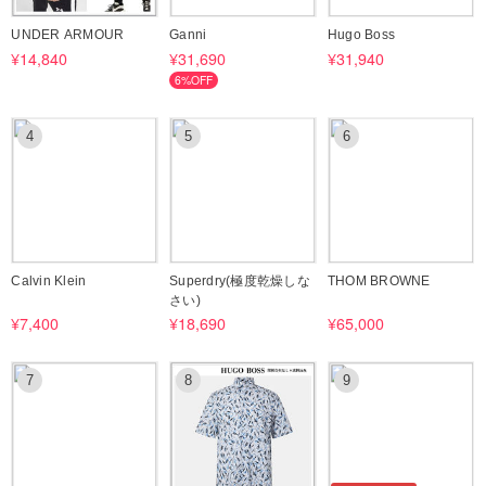
詳しくはURLをご覧ください。
UNDER ARMOUR
Ganni
Hugo Boss
http://qa.buyma.com/bm/1006.html
¥14,840
¥31,690
¥31,940
6%OFF
☆何かご不明な点等がございましたら、
お気軽に、ご購入前にお問い合わせください。
4
5
6
Calvin Klein
Superdry(極度乾燥しな
THOM BROWNE
さい)
¥7,400
¥18,690
¥65,000
7
8
9