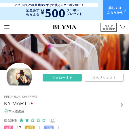
アプリからの会員登録ですぐに使えるクーポンGET！
詳しくは
500
¥
全員必ず
クーポン
こちらから
プレゼント
もらえる
今すぐ
会員登録!
フォローする
指名リクエスト
PERSONAL SHOPPER
KY MART
本人確認済
総合評価
2.1
17
1
1
満足
普通
不満