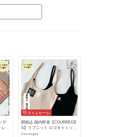
タイムセール
】レデ
関税込 国内即発【COURREGE
ォレッ
S】リブニット ロゴキャミソー
ル
Courreges