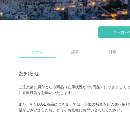
フォロー
ホーム
記事
評価
お知らせ
ご注文後に買付となる商品（在庫状況が○の商品）につきまして
に在庫確認をお願いいたします。
また、VINTAGE商品につきましては、追加の写真を仕入先へ依
望がございましたら、どうぞお気軽にお問い合わせください。
＊.。.＊゜＊.。.＊゜＊.。.＊゜＊.。.＊゜＊.。.＊゜＊.。.