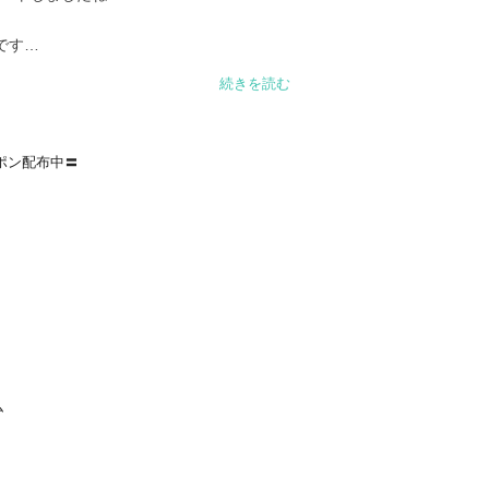
す

続きを読む
ーポンをご用意いたしました。

さらにお得にお買い物をお楽しみいただけ
ーポン配布中〓
中古ブランド品も多数取り扱っておりま
っかり検品しておりますので、安心してご
で、ぜひこの機会をお見逃しなく

ム