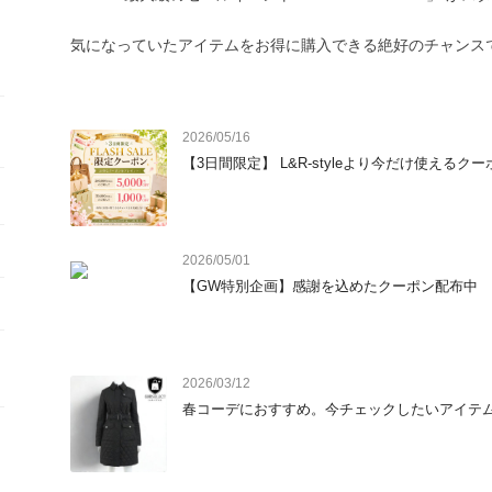
気になっていたアイテムをお得に購入できる絶好のチャンスで
L&amp;R-styleでも、日頃の感謝を込めてショップ限定ク
2026/05/16
BUYMA発行のクーポンとあわせてご利用いただくことで、
【3日間限定】 L&R-styleより今だけ使えるク
ます♪

当ショップでは、新品はもちろん、厳選したヴィンテージ・
す。すべて信頼できる仕入先から買付を行い、発送前にはし
2026/05/01
利用ください。

【GW特別企画】感謝を込めたクーポン配布中
人気商品はセール期間中に完売してしまうこともございますの
皆さまのご来店を心よりお待ちしております。

2026/03/12
春コーデにおすすめ。今チェックしたいアイテ
L&amp;R-style