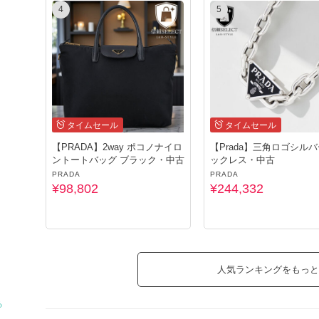
4
5
タイムセール
タイムセール
【PRADA】2way ポコノナイロ
【Prada】三角ロゴシル
ントートバッグ ブラック・中古
ックレス・中古
PRADA
PRADA
¥98,802
¥244,332
人気ランキングをもっと
る