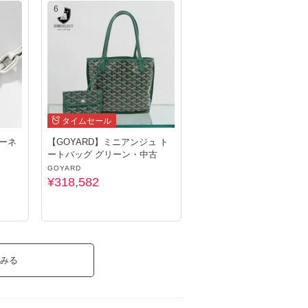
6
タイムセール
バーネ
【GOYARD】ミニアンジュ ト
ートバッグ グリーン・中古
GOYARD
¥318,582
みる