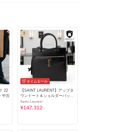
3
タイムセール
 22
【SAINT LAURENT】アップタ
・中古
ウントート＆ショルダーバッ
グ・中古
Saint Laurent
¥147,312