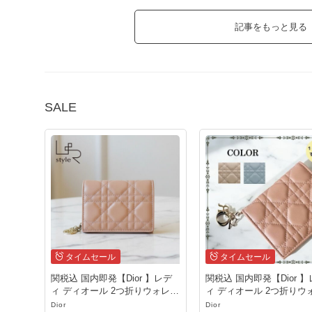
記事をもっと見る
SALE
タイムセール
タイムセール
関税込 国内即発【Dior 】レデ
関税込 国内即発【Dior 
ィ ディオール 2つ折りウォレッ
ィ ディオール 2つ折りウ
ト
ト
Dior
Dior