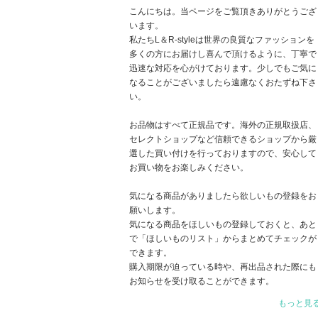
こんにちは。当ページをご覧頂きありがとうござ
います。
私たちL＆R-styleは世界の良質なファッションを
多くの方にお届けし喜んで頂けるように、丁寧で
迅速な対応を心がけております。少しでもご気に
なることがございましたら遠慮なくおたずね下さ
い。
お品物はすべて正規品です。海外の正規取扱店、
セレクトショップなど信頼できるショップから厳
選した買い付けを行っておりますので、安心して
お買い物をお楽しみください。
気になる商品がありましたら欲しいもの登録をお
願いします。
気になる商品をほしいもの登録しておくと、あと
で「ほしいものリスト」からまとめてチェックが
できます。
購入期限が迫っている時や、再出品された際にも
お知らせを受け取ることができます。
好みの商品を買い逃したり、見つけられなくなる
もっと見
事がないよう、欲しいもの登録はオススメです♪