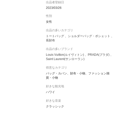
出品者登録日
2023/03/26
性別
女性
出品の多いカテゴリ
トートバッグ
ショルダーバッグ・ポシェット
長財布
出品の多いブランド
Louis Vuitton(ルイヴィトン)
PRADA(プラダ)
Saint Laurent(サンローラン)
得意なカテゴリ
バッグ・カバン、財布・小物、ファッション雑
貨・小物
好きな観光地
ハワイ
好きな音楽
クラッシック