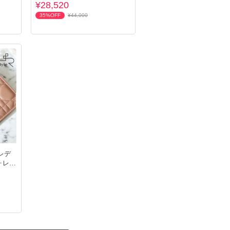
¥28,520
35%OFF
¥44,000
】レデ
ォレッ