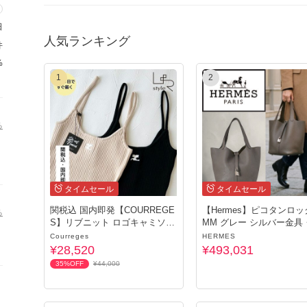
日
人気ランキング
件
%
1
2
る
タイムセール
タイムセール
関税込 国内即発【COURREGE
【Hermes】ピコタンロック
る
S】リブニット ロゴキャミソー
MM グレー シルバー金具
ル
Courreges
HERMES
¥28,520
¥493,031
35%OFF
¥44,000