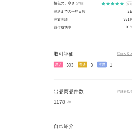
梱包の丁寧さ
(詳細)
5.0
発送までの平均日数
2
注文実績
381
91
買付成功率
取引評価
詳細を見
303
3
1
満足
普通
不満
出品商品件数
詳細を見
1178
件
自己紹介