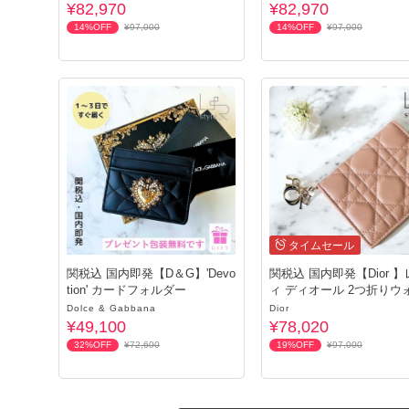
¥82,970
¥82,970
14%OFF
¥97,000
14%OFF
¥97,000
タイムセール
関税込 国内即発【D＆G】'Devo
関税込 国内即発【Dior 
tion' カードフォルダー
ィ ディオール 2つ折りウ
ト
Dolce & Gabbana
Dior
¥49,100
¥78,020
32%OFF
¥72,600
19%OFF
¥97,000