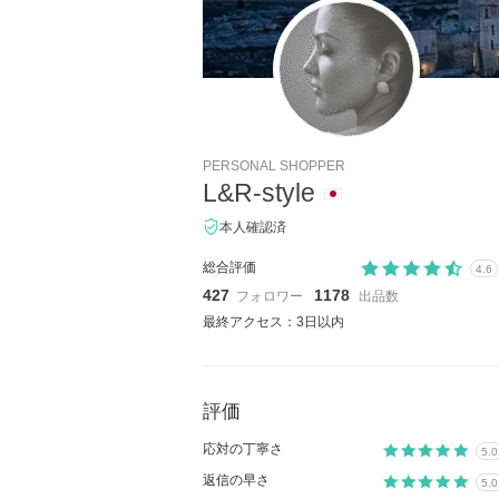
PERSONAL SHOPPER
L&R-style
本人確認済
総合評価
4.6
427
1178
フォロワー
出品数
最終アクセス：3日以内
評価
応対の丁寧さ
5.0
返信の早さ
5.0