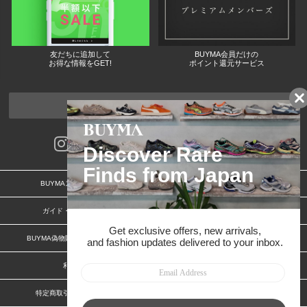
友だちに追加して
BUYMA会員だけの
お得な情報をGET!
ポイント還元サービス
ページトップへ
BUYMAスタートガイド
安心への取り組み
ガイド・お問い合わせ
かんたん購入ガイド
BUYMA偽物販売防止の取り組み
BUYMA CARD
利用規約
プライバシー
特定商取引法に関する表記
特定商取引法に関する表記(出品者)