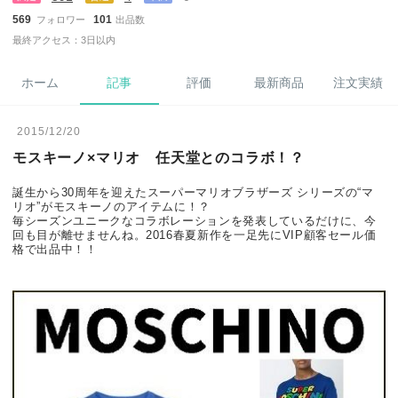
569
101
フォロワー
出品数
最終アクセス：3日以内
ホーム
記事
評価
最新商品
注文実績
2015/12/20
モスキーノ×マリオ 任天堂とのコラボ！？
誕生から30周年を迎えたスーパーマリオブラザーズ シリーズの“マ
リオ”がモスキーノのアイテムに！？
毎シーズンユニークなコラボレーションを発表しているだけに、今
回も目が離せませんね。2016春夏新作を一足先にVIP顧客セール価
格で出品中！！