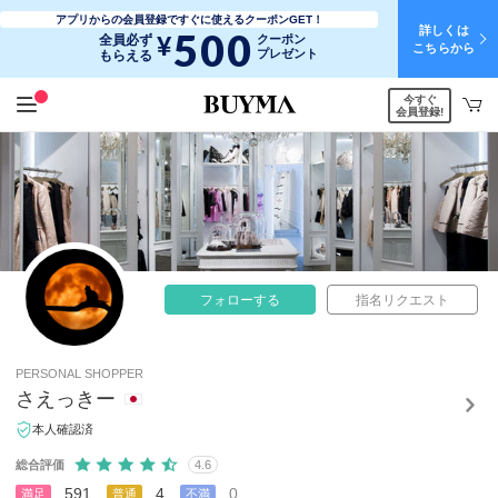
アプリからの会員登録ですぐに使えるクーポンGET！
詳しくは
500
¥
全員必ず
クーポン
こちらから
プレゼント
もらえる
今すぐ
会員登録!
フォローする
指名リクエスト
PERSONAL SHOPPER
さえっきー
本人確認済
総合評価
4.6
591
4
0
満足
普通
不満