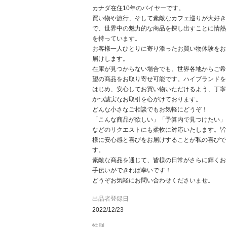
カナダ在住10年のバイヤーです。
買い物や旅行、そして素敵なカフェ巡りが大好き
で、世界中の魅力的な商品を探し出すことに情熱
を持っています。
お客様一人ひとりに寄り添ったお買い物体験をお
届けします。
在庫が見つからない場合でも、世界各地からご希
望の商品をお取り寄せ可能です。ハイブランドを
はじめ、安心してお買い物いただけるよう、丁寧
かつ誠実なお取引を心がけております。
どんな小さなご相談でもお気軽にどうぞ！
「こんな商品が欲しい」「予算内で見つけたい」
などのリクエストにも柔軟に対応いたします。皆
様に安心感と喜びをお届けすることが私の喜びで
す。
素敵な商品を通じて、皆様の日常がさらに輝くお
手伝いができれば幸いです！
どうぞお気軽にお問い合わせくださいませ。
出品者登録日
2022/12/23
性別