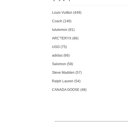
Louis Vuitton (449)
Coach (146)
lululemon (91)
ARC'TERYX (86)
UGG (75)
adidas (66)
Salomon (58)
Steve Madden (57)
Ralph Lauren (54)
CANADA GOOSE (48)