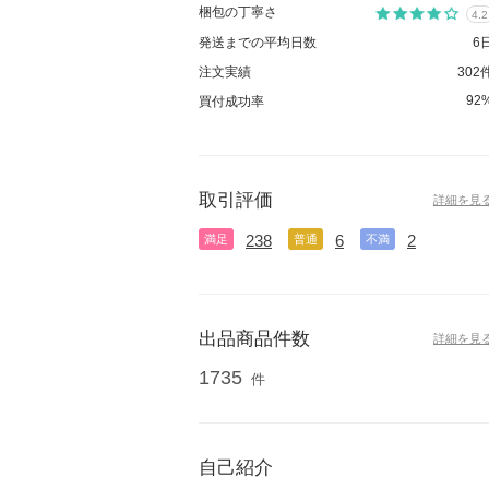
梱包の丁寧さ
4.2
発送までの平均日数
6
注文実績
302
92
買付成功率
取引評価
詳細を見
238
6
2
満足
普通
不満
出品商品件数
詳細を見
1735
件
自己紹介