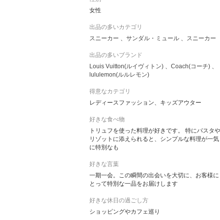
女性
出品の多いカテゴリ
スニーカー
サンダル・ミュール
スニーカー
出品の多いブランド
Louis Vuitton(ルイヴィトン)
Coach(コーチ)
lululemon(ルルレモン)
得意なカテゴリ
レディースファッション、キッズアウター
好きな食べ物
トリュフを使った料理が好きです。 特にパスタ
リゾットに添えられると、シンプルな料理が一気
に特別なも
好きな言葉
一期一会。この瞬間の出会いを大切に、お客様に
とって特別な一品をお届けします
好きな休日の過ごし方
ショッピングやカフェ巡り