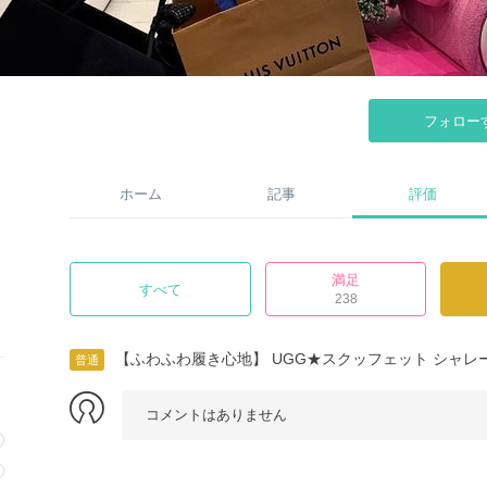
フォロー
ホーム
記事
評価
満足
すべて
238
【ふわふわ履き心地】 UGG★スクッフェット シャレ
普通
コメントはありません