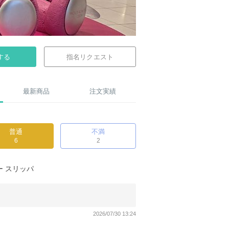
する
指名リクエスト
最新商品
注文実績
普通
不満
6
2
ー スリッパ
2026/07/30 13:24