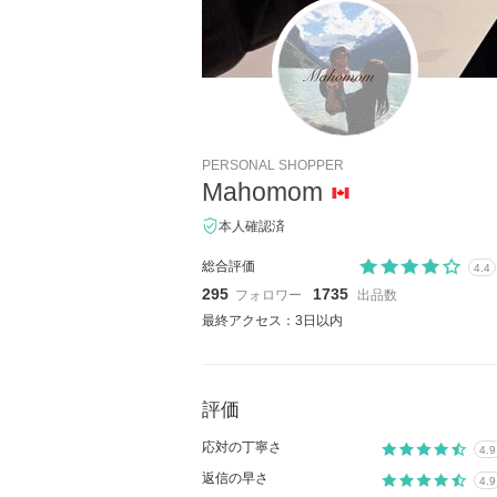
PERSONAL SHOPPER
Mahomom
本人確認済
総合評価
4.4
295
1735
フォロワー
出品数
最終アクセス：3日以内
評価
応対の丁寧さ
4.9
返信の早さ
4.9