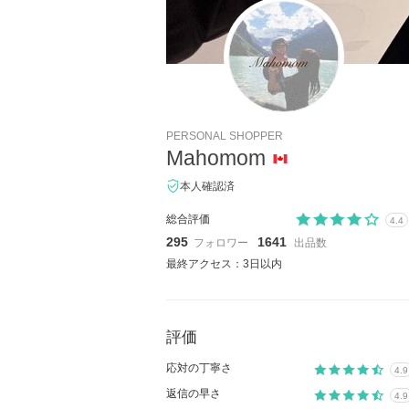
PERSONAL SHOPPER
Mahomom
本人確認済
総合評価
4.4
295
1641
フォロワー
出品数
最終アクセス：3日以内
評価
応対の丁寧さ
4.9
返信の早さ
4.9