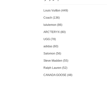
Louis Vuitton (449)
Coach (136)
lululemon (86)
ARC'TERYX (80)
UGG (78)
adidas (60)
Salomon (56)
Steve Madden (55)
Ralph Lauren (52)
CANADA GOOSE (48)