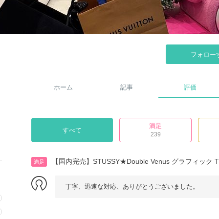
フォロー
ホーム
記事
評価
満足
すべて
239
【国内完売】STUSSY★Double Venus グラフィック
満足
丁寧、迅速な対応、ありがとうございました。