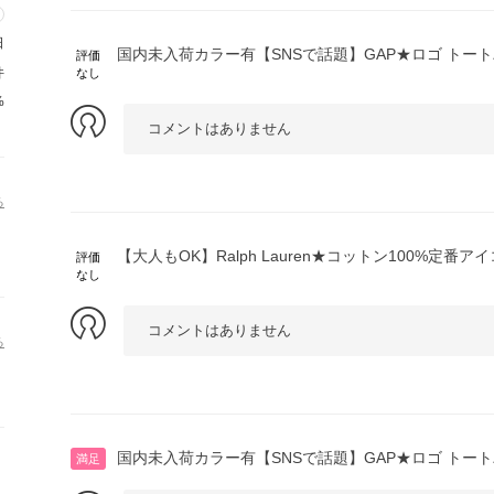
日
国内未入荷カラー有【SNSで話題】GAP★ロゴ トー
評価
件
なし
%
コメントはありません
る
【大人もOK】Ralph Lauren★コットン100%定番
評価
なし
コメントはありません
る
国内未入荷カラー有【SNSで話題】GAP★ロゴ トー
満足