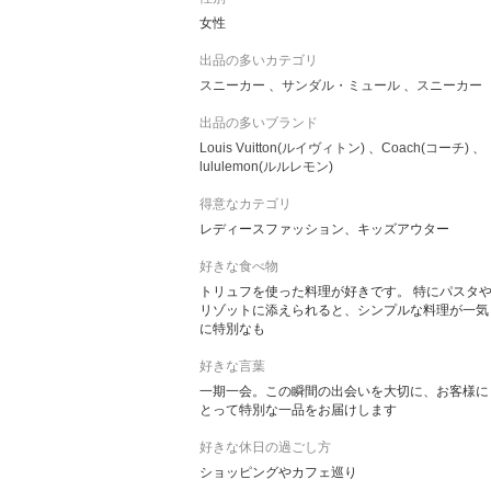
女性
出品の多いカテゴリ
スニーカー
サンダル・ミュール
スニーカー
出品の多いブランド
Louis Vuitton(ルイヴィトン)
Coach(コーチ)
lululemon(ルルレモン)
得意なカテゴリ
レディースファッション、キッズアウター
好きな食べ物
トリュフを使った料理が好きです。 特にパスタ
リゾットに添えられると、シンプルな料理が一気
に特別なも
好きな言葉
一期一会。この瞬間の出会いを大切に、お客様に
とって特別な一品をお届けします
好きな休日の過ごし方
ショッピングやカフェ巡り