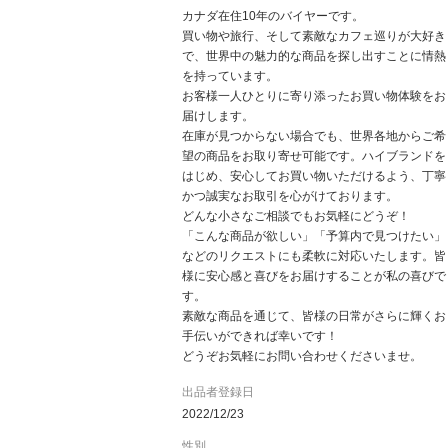
カナダ在住10年のバイヤーです。
買い物や旅行、そして素敵なカフェ巡りが大好き
で、世界中の魅力的な商品を探し出すことに情熱
を持っています。
お客様一人ひとりに寄り添ったお買い物体験をお
届けします。
在庫が見つからない場合でも、世界各地からご希
望の商品をお取り寄せ可能です。ハイブランドを
はじめ、安心してお買い物いただけるよう、丁寧
かつ誠実なお取引を心がけております。
どんな小さなご相談でもお気軽にどうぞ！
「こんな商品が欲しい」「予算内で見つけたい」
などのリクエストにも柔軟に対応いたします。皆
様に安心感と喜びをお届けすることが私の喜びで
す。
素敵な商品を通じて、皆様の日常がさらに輝くお
手伝いができれば幸いです！
どうぞお気軽にお問い合わせくださいませ。
出品者登録日
2022/12/23
性別