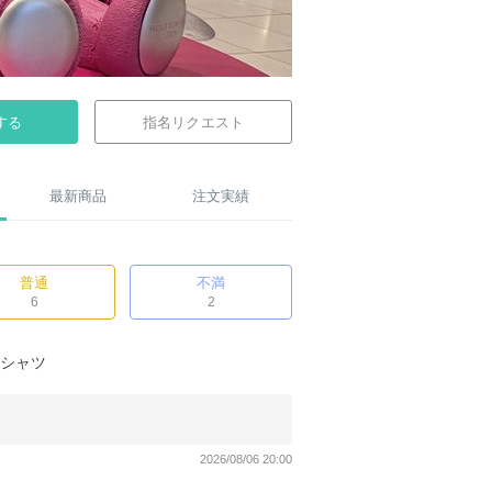
する
指名リクエスト
最新商品
注文実績
普通
不満
6
2
 Tシャツ
2026/08/06 20:00