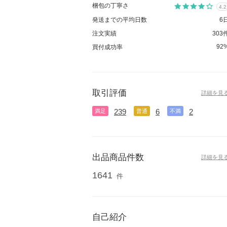
梱包の丁寧さ
4.2
発送までの平均日数
6
注文実績
303
92
買付成功率
取引評価
詳細を見
239
6
2
満足
普通
不満
出品商品件数
詳細を見
1641
件
自己紹介