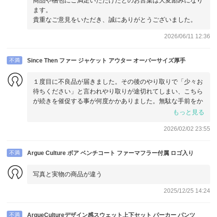
商品や梱包にご満足いただけたとのお言葉は大変励みになり
ます。
貴重なご意見をいただき、誠にありがとうございました。
2026/06/11 12:36
不満
Since Then ファー ジャケット アウター オーバーサイズ厚手
１度目に不良品が届きました。その後のやり取りで「少々お
待ちください」と言われやり取りが途切れてしまい、こちら
が続きを催促する事が何度かかありました。無駄な手前をか
けさせられたため☆2です。
もっと見る
2026/02/02 23:55
不満
Argue Culture ボア ベンチコート ファーマフラー付属 ロゴ入り
写真と実物の商品が違う
2025/12/25 14:24
不満
ArgueCultureデザイン感スウェット上下セット パーカー パンツ