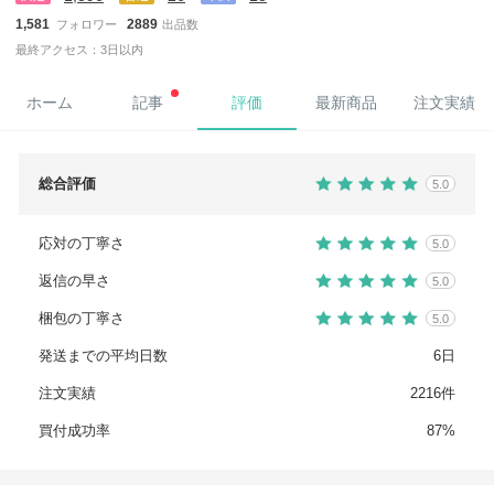
1,581
2889
フォロワー
出品数
最終アクセス：3日以内
ホーム
記事
評価
最新商品
注文実績
総合評価
5.0
応対の丁寧さ
5.0
返信の早さ
5.0
梱包の丁寧さ
5.0
発送までの平均日数
6日
注文実績
2216件
買付成功率
87%