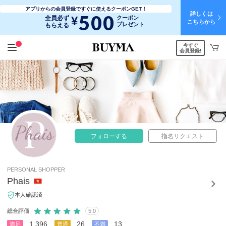
アプリからの会員登録ですぐに使えるクーポンGET！
詳しくは
500
¥
全員必ず
クーポン
こちらから
プレゼント
もらえる
今すぐ
会員登録!
フォローする
指名リクエスト
PERSONAL SHOPPER
Phais
本人確認済
総合評価
5.0
1,396
26
13
満足
普通
不満