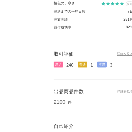
梱包の丁寧さ
5.0
発送までの平均日数
7
注文実績
281
82
買付成功率
取引評価
詳細を見
240
1
3
満足
普通
不満
出品商品件数
詳細を見
2100
件
自己紹介