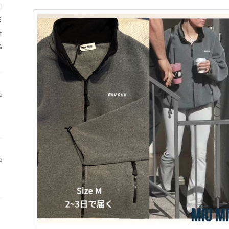
日
件
%
る
る