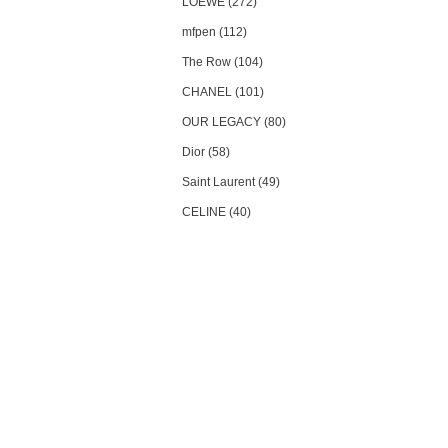
LOEWE (272)
mfpen (112)
The Row (104)
CHANEL (101)
OUR LEGACY (80)
Dior (58)
Saint Laurent (49)
CELINE (40)