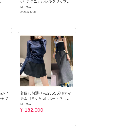
u》テクニカルシルクジップブ
ツ
ルゾン
MiuMiu
SOLD OUT
u×P
着回し何通りも/25SS必須アイ
Tシャツ
テム《Miu Miu》ボートネック
ニット
MiuMiu
¥ 182,000