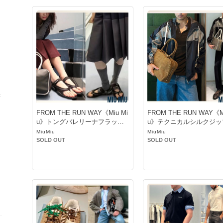
映
FROM THE RUN WAY《Miu Mi
FROM THE RUN WAY《Mi
u》トングバレリーナフラット
u》テクニカルシルクジッ
シューズ
ルゾン
MiuMiu
MiuMiu
SOLD OUT
SOLD OUT