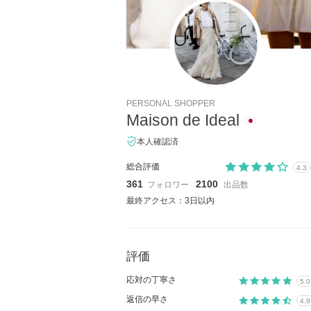
PERSONAL SHOPPER
Maison de Ideal
本人確認済
総合評価
4.3
361
2100
フォロワー
出品数
最終アクセス：3日以内
評価
応対の丁寧さ
5.0
返信の早さ
4.9