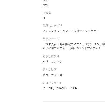
女性
血液型
O
得意なカテゴリ
メンズファッション、アウター・ジャケット
得意なテーマ
日本未入荷・海外限定アイテム 、雑誌、ＴＶ、
画に登場アイテム♪ 、注目のコラボアイテム！
好きな観光地
パリ、ロンドン
好きな映画
スターウォーズ
好きなブランド
CELINE、CHANEL、DIOR