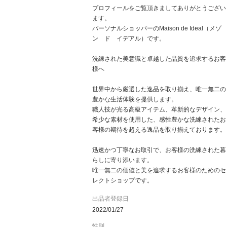
プロフィールをご覧頂きましてありがとうござい
ます。
パーソナルショッパーのMaison de Ideal（メゾ
ン ド イデアル）です。
洗練された美意識と卓越した品質を追求するお客
様へ
世界中から厳選した逸品を取り揃え、唯一無二の
豊かな生活体験を提供します。
職人技が光る高級アイテム、革新的なデザイン、
希少な素材を使用した、感性豊かな洗練されたお
客様の期待を超える逸品を取り揃えております。
迅速かつ丁寧なお取引で、お客様の洗練された暮
らしに寄り添います。
唯一無二の価値と美を追求するお客様のためのセ
レクトショップです。
出品者登録日
2022/01/27
性別