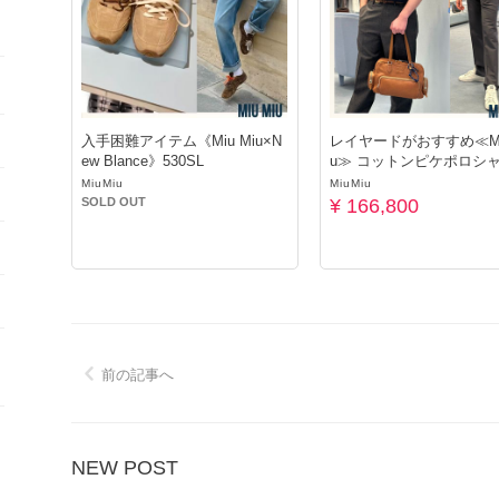
入手困難アイテム《Miu Miu×N
レイヤードがおすすめ≪Miu
ew Blance》530SL
u≫ コットンピケポロシ
MiuMiu
MiuMiu
SOLD OUT
¥ 166,800
前の記事へ
NEW POST