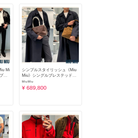
u Mi
シンプルスタイリッシュ《Miu
プブ
Miu》シングルブレステッドコ
ート
MiuMiu
¥ 689,800