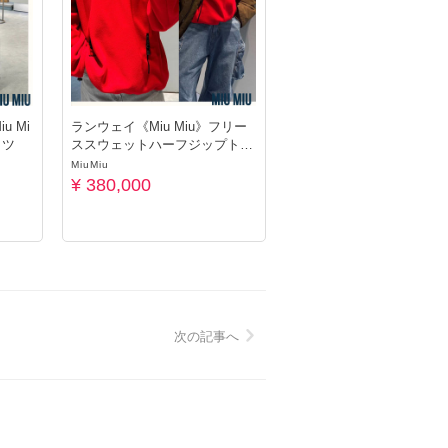
 Mi
ランウェイ《Miu Miu》フリー
ャツ
ススウェットハーフジップトッ
プス
MiuMiu
¥ 380,000
次の記事へ