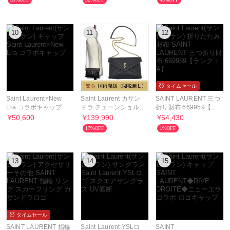
10
11
12
タイムセール
Saint Laurent×New
Saint Laurent カサン
SAINT LAURENT 三つ
Era コラボキャップ
ドラ チェーンショルダ
折り財布 669959【ラ
ーバッグ
ンク：A】
¥50,600
¥139,990
¥54,430
17%OFF
1%OFF
13
14
15
タイムセール
SAINT LAURENT 指輪
Saint Laurent YSLロ
SAINT