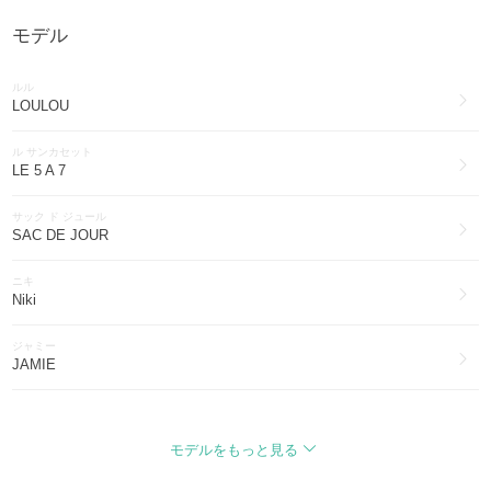
モデル
Saint Laurent
ファッション雑貨・小物(1361)
ルル
Saint Laurent
LOULOU
ブーツ(495)
ル サンカセット
Saint Laurent
LE 5 A 7
帽子(259)
サック ド ジュール
Saint Laurent
SAC DE JOUR
インナー・ルームウェア(92)
ニキ
Saint Laurent
Niki
その他ファッション(88)
ジャミー
Saint Laurent
JAMIE
ブライダル・パーティー(84)
エンベロープ
Saint Laurent
ENVELOPPE
水着・ビーチグッズ(77)
モデルをもっと見る
ルー
Saint Laurent