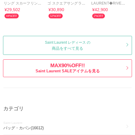
リング スカーフリング
ゴ スクエアサングラス
LAURENT◆RIVE
カサンドラロゴ
UV遮断
DROITE◆ニューエラ
¥29,502
¥30,890
¥42,900
コラボ ロゴキャップ
44%OFF
52%OFF
2%OFF
Saint Laurent レディース の
商品をすべて見る
MAX90%OFF!!
Saint Laurent SALEアイテムを見る
カテゴリ
Saint Laurent
バッグ・カバン(16612)