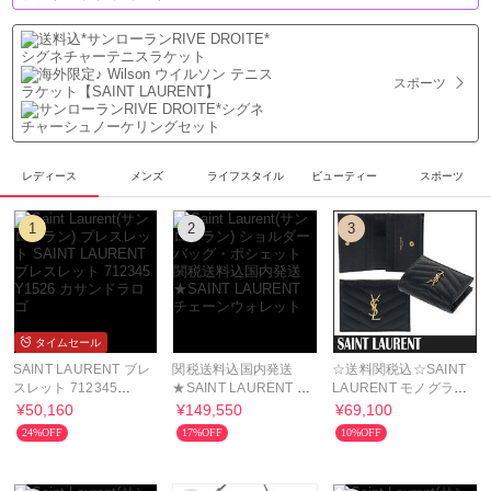
スポーツ
レディース
メンズ
ライフスタイル
ビューティー
スポーツ
1
2
3
タイムセール
SAINT LAURENT ブレ
関税送料込国内発送
☆送料関税込☆SAINT
スレット 712345
★SAINT LAURENT チ
LAURENT モノグラム
Y1526 カサンドラロゴ
ェーンウォレット
ウォレット☆超人気☆
¥50,160
¥149,550
¥69,100
24%OFF
17%OFF
10%OFF