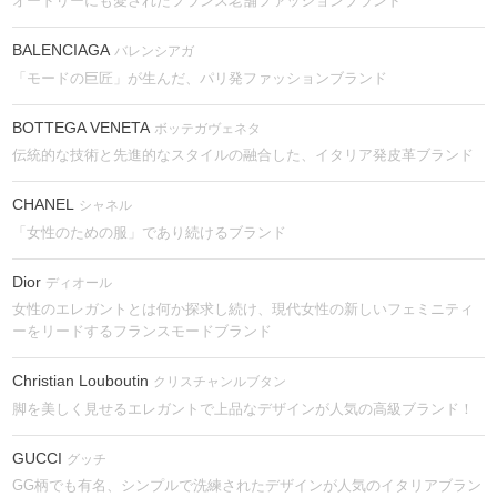
オードリーにも愛されたフランス老舗ファッションブランド
BALENCIAGA
バレンシアガ
「モードの巨匠」が生んだ、パリ発ファッションブランド
BOTTEGA VENETA
ボッテガヴェネタ
伝統的な技術と先進的なスタイルの融合した、イタリア発皮革ブランド
CHANEL
シャネル
「女性のための服」であり続けるブランド
Dior
ディオール
女性のエレガントとは何か探求し続け、現代女性の新しいフェミニティ
ーをリードするフランスモードブランド
Christian Louboutin
クリスチャンルブタン
脚を美しく見せるエレガントで上品なデザインが人気の高級ブランド！
GUCCI
グッチ
GG柄でも有名、シンプルで洗練されたデザインが人気のイタリアブラン