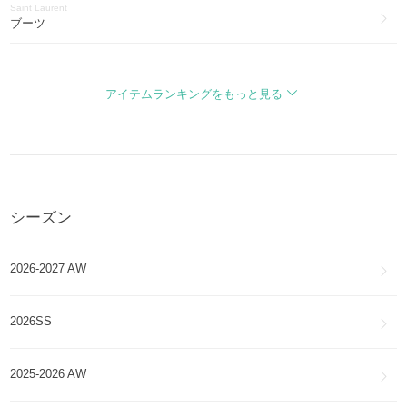
Saint Laurent
RIVE DROITE
ブーツ
Saint Laurent
サンセット
バッグ・カバン
SUNSET
アイテムランキングをもっと見る
Saint Laurent
ソルフェリーノ
財布・小物
SOLFERINO
Saint Laurent
モノグラム オールオーバー
アクセサリー
MONOGRAM ALL OVER
シーズン
Saint Laurent
カバ リヴ ゴーシュ
アイウェア
CABAS RIVE GAUCHE
2026-2027 AW
Saint Laurent
テディ
帽子
TEDDY
2026SS
Saint Laurent
サハリエンヌ
ファッション雑貨・小物
SAHARIENNE
2025-2026 AW
Saint Laurent
ダッフル
スマホケース・テックアクセサリー
DUFFLE