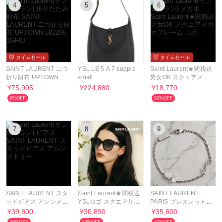
4
5
6
タイムセール
タイムセール
SAINT LAURENT 二つ
YSL LE 5 A 7 supple
Saint Laurent★関税込
折り財布 UPTOWN
small
男女OK スクエアメガ
582296 1GF0J
ネフレーム 上品
¥75,905
¥224,880
¥18,770
6%OFF
56%OFF
7
8
9
SAINT LAURENT スタ
Saint Laurent★関税込
SAINT LAURENT
ッドピアス アシンメト
YSLロゴ スクエアサン
PARIS ブレスレット
リー
グラス UV遮断
カサンドラ YSLロゴ
¥39,800
¥30,890
¥35,800
39%OFF
52%OFF
45%OFF