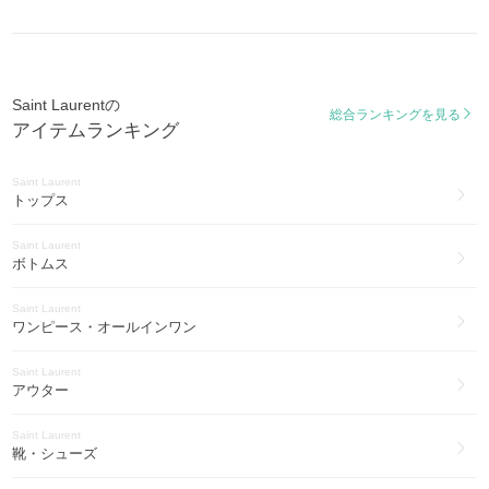
LOU
スマホケース・テックアクセサリー(55)
ケイト
Saint Laurent
KATE
腕時計(10)
Saint Laurentの
カバス
総合ランキングを見る
Saint Laurent
アイテムランキング
CABAS
ヨガ・フィットネス(2)
アップタウン
Saint Laurent
UPTOWN
トップス
オピウム
Saint Laurent
OPYUM
ボトムス
ワイ
Saint Laurent
Y
ワンピース・オールインワン
カレッジ
Saint Laurent
COLLEGE
アウター
バビロン
Saint Laurent
BABYLONE
靴・シューズ