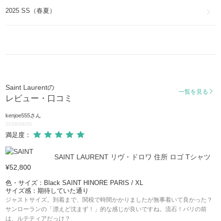
2025 SS（春夏）
シック
CHYC
ローディ
ROADY
エマニュエル
EMMANUELLE
Saint Laurentの
一覧を見る
レビュー・口コミ
ミューズ
MUSE
kenjoe555
さん
2026/08/05
アンディ
満足度：
ANDY
SAINT LAURENT リヴ・ドロワ 住所 ロゴ Tシャツ
ベルシャス
¥52,800
BELLECHASSE
色・サイズ：Black SAINT HINORE PARIS / XL
サイズ感：期待していた通り
サッチェル
SATCHEL
ジャストサイズ。到着まで、関税で時間かかりましたが無事着いて良かった？
サンローランの「漂えど沈まず！」的な感じが良いですね。流石！パリの前
は、ルテティアだっけ？
ダウンタウン