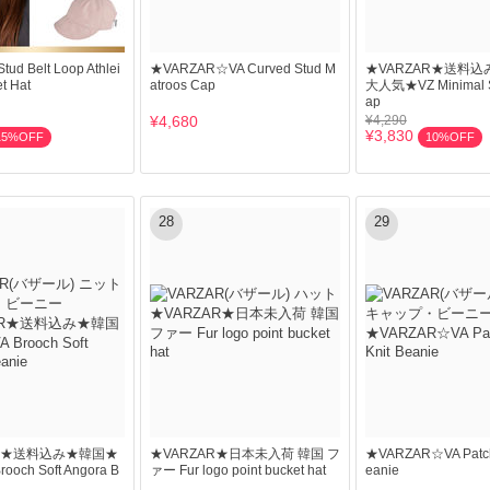
tud Belt Loop Athlei
★VARZAR☆VA Curved Stud M
★VARZAR★送料
t Hat
atroos Cap
大人気★VZ Minimal St
ap
¥4,680
¥4,290
¥3,830
15%OFF
10%OFF
28
29
AR★送料込み★韓国★
★VARZAR★日本未入荷 韓国 フ
★VARZAR☆VA Patch 
och Soft Angora B
ァー Fur logo point bucket hat
eanie