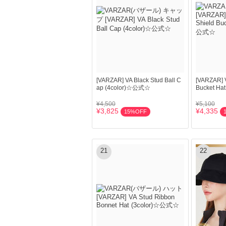
[VARZAR] VA Black Stud Ball C
[VARZAR] V
ap (4color)☆公式☆
Bucket Ha
¥4,500
¥5,100
¥3,825
¥4,335
15%OFF
21
22