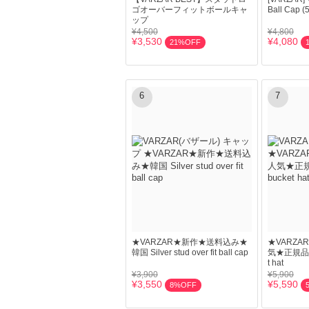
ゴオーバーフィットボールキャ
Ball Cap 
ップ
¥4,500
¥4,800
¥3,530
¥4,080
21%OFF
6
7
★VARZAR★新作★送料込み★
★VARZ
韓国 Silver stud over fit ball cap
気★正規品 Ri
t hat
¥3,900
¥5,900
¥3,550
¥5,590
8%OFF