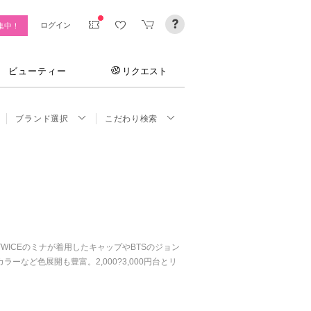
ログイン
集中！
ビューティー
リクエスト
ブランド選択
こだわり検索
。
ICEのミナが着用したキャップやBTSのジョン
ど色展開も豊富。2,000?3,000円台とリ