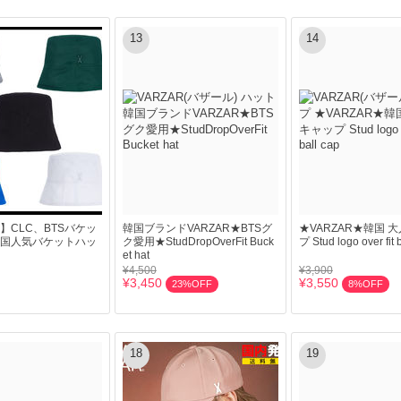
13
14
R】CLC、BTSバケッ
韓国ブランドVARZAR★BTSグ
★VARZAR★韓国 
国人気バケットハッ
ク愛用★StudDropOverFit Buck
プ Stud logo over fit 
et hat
¥4,500
¥3,900
¥3,450
¥3,550
23%OFF
8%OFF
18
19