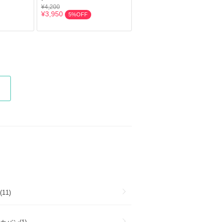
¥4,200
¥3,950
5%OFF
11)