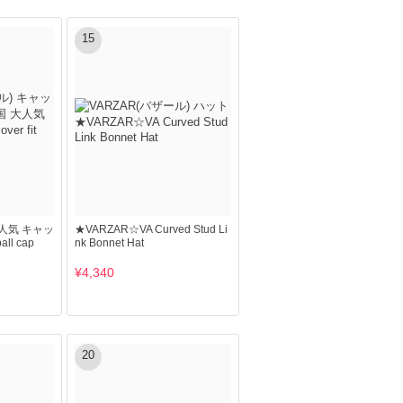
15
大人気 キャッ
★VARZAR☆VA Curved Stud Li
ball cap
nk Bonnet Hat
¥4,340
20