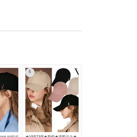
5
e gold st
★VARZAR★新作★送料込み★