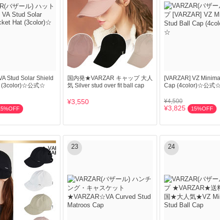
A Stud Solar Shield
国内発★VARZAR キャップ 大人
[VARZAR] VZ Minimal
t (3color)☆公式☆
気 Silver stud over fit ball cap
Cap (4color)☆公式
¥3,550
¥4,500
¥3,825
15%OFF
15%OFF
23
24