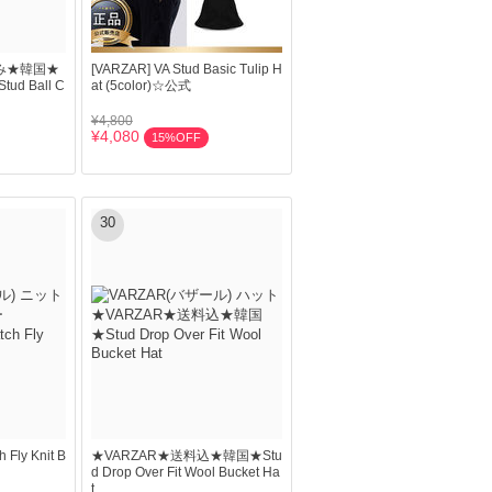
込み★韓国★
[VARZAR] VA Stud Basic Tulip H
ud Ball C
at (5color)☆公式
¥4,800
¥4,080
15%OFF
30
Fly Knit B
★VARZAR★送料込★韓国★Stu
d Drop Over Fit Wool Bucket Ha
t