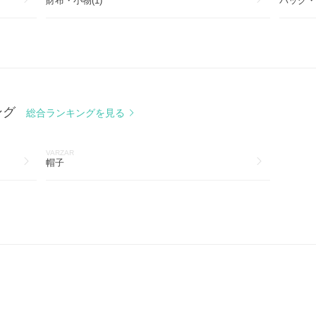
財布・小物(1)
バッグ・
ング
総合ランキングを見る
VARZAR
帽子