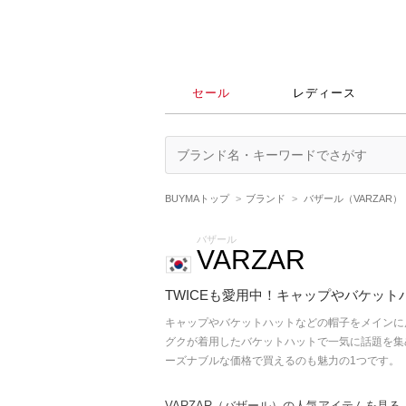
セール
レディース
BUYMAトップ
ブランド
バザール（VARZAR）
バザール
VARZAR
TWICEも愛用中！キャップやバケッ
キャップやバケットハットなどの帽子をメインに
グクが着用したバケットハットで一気に話題を集め
ーズナブルな価格で買えるのも魅力の1つです。
VARZAR（バザール）の人気アイテムを見る