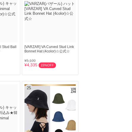
 Stud Ball
[VARZAR] VA Curved Stud Link
☆
Bonnet Hat (4color)☆公式☆
¥5,100
¥4,335
15%OFF
25