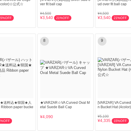
(5color)☆公式☆
ver fit ball cap
ud over fit ball cap
¥4,500
¥4,500
¥3,540
¥3,540
15%OFF
21%OFF
21%OFF
8
9
AR★送料込★韓国★人
★VARZAR☆VA Curved Oval M
[VARZAR] VA Curved
bbon paper bucke
etal Suede Ball Cap
n Bucket Hat (4co
¥4,090
¥5,100
¥4,335
5%OFF
15%OFF