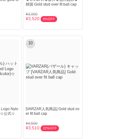
韓国 Gold stud over fit ball cap
¥3,900
¥3,520
9%OFF
10
 Logo Nylo
[VARZAR人気商品] Gold stud ov
lor)☆公式☆
er fit ball cap
¥4,500
¥3,510
22%OFF