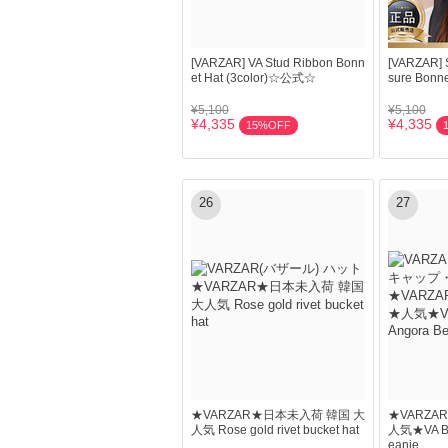
[VARZAR] VA Stud Ribbon Bonn
[VARZAR] S
et Hat (3color)☆公式☆
sure Bonne
¥5,100
¥5,100
¥4,335
¥4,335
15%OFF
26
27
★VARZAR★日本未入荷 韓国 大
★VARZ
人気 Rose gold rivet bucket hat
人気★VA Bro
eanie