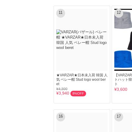
11
12
★VARZAR★日本未入荷 韓国 人
【VARZA
気 ベレー帽 Stud logo wool ber
トハット韓
et
ト
¥4,300
¥3,600
¥3,940
8%OFF
16
17