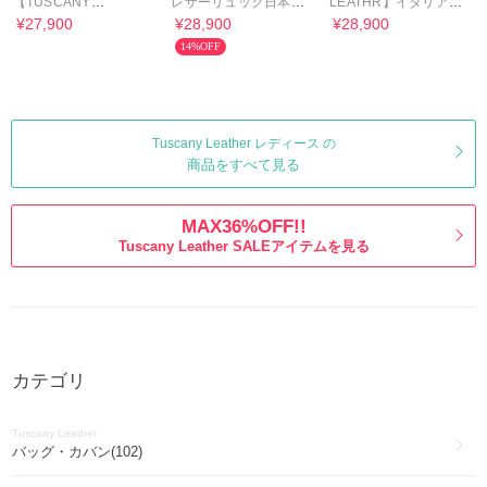
【TUSCANY
レザーリュック日本未
LEATHR】イタリア製
LEATHER】イタリア
入荷 Tuscany Leather
2WAYレザーバッグ★
¥27,900
¥28,900
¥28,900
製/革ショルダーバッグ
日本未入荷
14%OFF
Tuscany Leather レディース の
商品をすべて見る
MAX36%OFF!!
Tuscany Leather SALEアイテムを見る
カテゴリ
Tuscany Leather
バッグ・カバン(102)