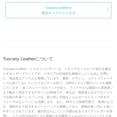
Tuscany Leatherの
商品をリクエストする
Tuscany Leatherについて
Tuscany Leather（トスカニーレザー）は、イタリアのトスカーナ地方を拠点
とするレザーブランドです。イタリアの伝統的な植物タンニンなめしを用い
た、高品質なアイテムを展開しています。素材、デザイン、コストパフォーマ
ンスの全てにおいてハイクオリティを誇り、100%イタリア製のバッグを展開
しています。 多くのシリーズのバッグがあり、フォーマルな場面から普段使い
まで幅広く対応できるデザインが特徴です。例えば、両面使えるダブルフェイ
ス仕様の牛革ハンドバッグは、取り外し可能なショルダーストラップ付きで、
フォーマルなシーンにも活躍します。また、A4サイズ収納可能で、肩掛けもで
き、底鋲付きで自立するトートバッグも展開しており、荷物が多い方にも使い
やすいとされています。傷が目立ちにくいシボ感のあるイタリアンレザーを使
用し、ノートPCやA4サイズも収納できる横長フォルムのトートバッグも人気