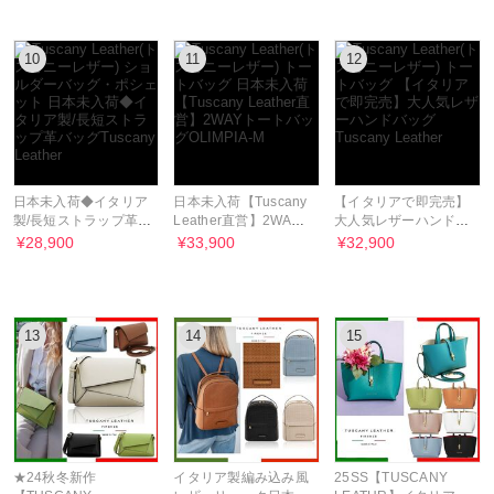
10
11
12
日本未入荷◆イタリア
日本未入荷【Tuscany
【イタリアで即完売】
製/長短ストラップ革バ
Leather直営】2WAY
大人気レザーハンドバ
ッグTuscany Leather
トートバッグ
ッグ Tuscany Leather
¥28,900
¥33,900
¥32,900
OLIMPIA-M
13
14
15
★24秋冬新作
イタリア製編み込み風
25SS【TUSCANY