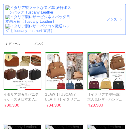
メンズ
レディース
メンズ
1
2
3
イタリア製★革バニテ
25AW【TUSCANY
【イタリアで即完売】
ィケース★日本未入荷
LEATHR】イタリア製
大人気レザーハンドバ
TUSCANY LEATHER
シボ型押しレザーハン
ッグ Tuscany Leather
¥30,900
¥34,900
¥29,900
ドバッグ