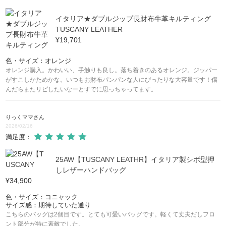
イタリア★ダブルジップ長財布牛革キルティング
TUSCANY LEATHER
¥19,701
色・サイズ：オレンジ
オレンジ購入。かわいい、手触りも良し。落ち着きのあるオレンジ。ジッパー
がすこしかためかな。いつもお財布パンパンな人にぴったりな大容量です！傷
んだらまたリピしたいなーとすでに思っちゃってます。
りっくママ
さん
2026/02/16
満足度：
25AW【TUSCANY LEATHR】イタリア製シボ型押
しレザーハンドバッグ
¥34,900
色・サイズ：コニャック
サイズ感：期待していた通り
こちらのバッグは2個目です。とても可愛いバッグです。軽くて丈夫だしフロ
ント部分が特に素敵でした。