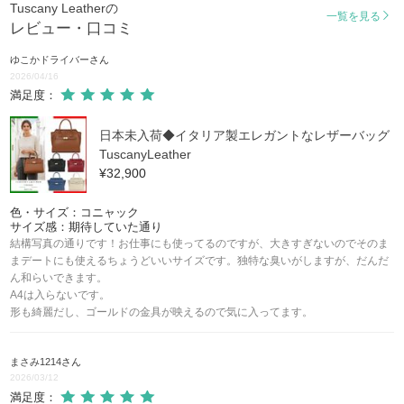
Tuscany Leatherの
一覧を見る
レビュー・口コミ
ゆこかドライバー
さん
2026/04/16
満足度：
日本未入荷◆イタリア製エレガントなレザーバッグ
TuscanyLeather
¥32,900
色・サイズ：コニャック
サイズ感：期待していた通り
結構写真の通りです！お仕事にも使ってるのですが、大きすぎないのでそのま
まデートにも使えるちょうどいいサイズです。独特な臭いがしますが、だんだ
ん和らいできます。
A4は入らないです。
形も綺麗だし、ゴールドの金具が映えるので気に入ってます。
まさみ1214
さん
2026/03/12
満足度：