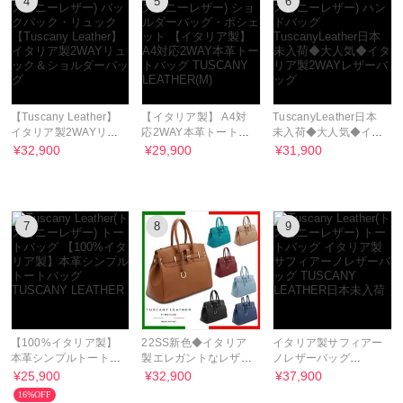
4
5
6
【Tuscany Leather】
【イタリア製】 A4対
TuscanyLeather日本
イタリア製2WAYリュ
応2WAY本革トートバ
未入荷◆大人気◆イタ
ック＆ショルダーバッ
ッグ TUSCANY
リア製2WAYレザーバ
¥32,900
¥29,900
¥31,900
グ
LEATHER(M)
ッグ
7
8
9
【100%イタリア製】
22SS新色◆イタリア
イタリア製サフィアー
本革シンプルトートバ
製エレガントなレザー
ノレザーバッグ
ッグ TUSCANY
バッグ
TUSCANY LEATHER
¥25,900
¥32,900
¥37,900
LEATHER
TuscanyLeather
日本未入荷
16%OFF