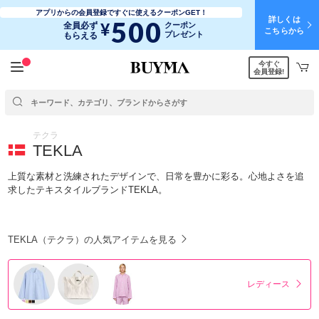
アプリからの会員登録ですぐに使えるクーポンGET！
詳しくは
500
¥
全員必ず
クーポン
こちらから
プレゼント
もらえる
今すぐ
会員登録!
テクラ
TEKLA
上質な素材と洗練されたデザインで、日常を豊かに彩る。心地よさを追
求したテキスタイルブランドTEKLA。
TEKLA（テクラ）の人気アイテムを見る
レディース