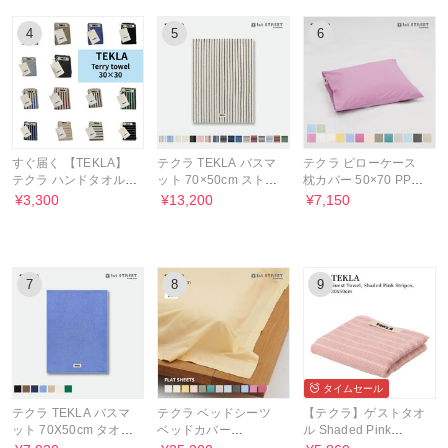
4
5
6
すぐ届く 【TEKLA】
テクラ TEKLA バスマ
テクラ ピローケース
テクラ ハンドタオル
ット 70×50cm ストラ
枕カバー 50×70 PPP
オーガニックコットン
イプ タオル地
PERCALE PILLOW
¥3,300
¥13,200
¥7,150
SHAM
7
8
9
タイムセール
テクラ TEKLA バスマ
テクラ ベッドシーツ
【テクラ】ゲストタオ
ット 70X50cm タオル
ベッドカバー
ル Shaded Pink
地 プレゼント BM
260×260 ダブル PPS
Stripes 30×50cm