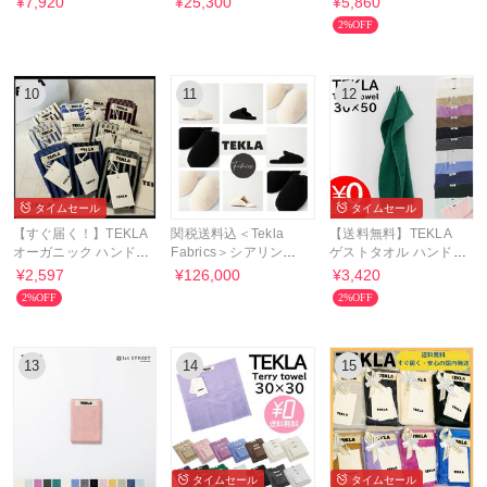
¥7,920
¥25,300
¥5,860
2%OFF
10
11
12
タイムセール
タイムセール
【すぐ届く！】TEKLA
関税送料込＜Tekla
【送料無料】TEKLA
オーガニック ハンドタ
Fabrics＞シアリング
ゲストタオル ハンドタ
オル ストライプ
スリッパ
オル 30×50
¥2,597
¥126,000
¥3,420
2%OFF
2%OFF
13
14
15
タイムセール
タイムセール