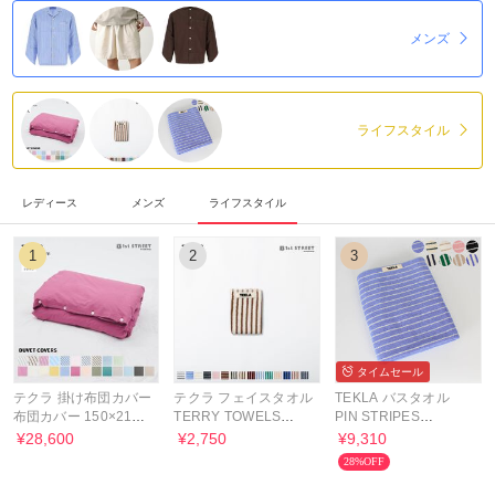
メンズ
ライフスタイル
レディース
メンズ
ライフスタイル
1
2
3
タイムセール
テクラ 掛け布団カバー
テクラ フェイスタオル
TEKLA バスタオル
布団カバー 150×210
TERRY TOWELS
PIN STRIPES
シングル PPD
SRIPED 30×30
ORGANIC TERRY
¥28,600
¥2,750
¥9,310
TOWEL【国内配送】
28%OFF