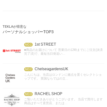
TEKLAが得意な
パーソナルショッパーTOP3
1st STREET
NO.1
■商品のお届けについて 営業日の12時までにご注文(決済
完了済)で、最短当日発送い...
ChelseagardensUK
NO.2
こんにちは、当店はロンドンに拠点を置くセレクトショ
ップです。 英国ならではの立...
RACHEL SHOP
NO.3
ご覧いただきありがとうございます。 当店で買付します
商品はすべて直営店、または...