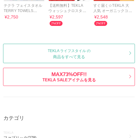
テクラ フェイスタオル
【送料無料】TEKLA
すぐ届く☆TEKLA 大
TERRY TOWELS
ウォッシュクロスタオ
人気 オーガニックコッ
SOLID 30×30
ル ハンドタオル
トンタオル 30×30
¥2,750
¥2,597
¥2,548
30×30
2%OFF
2%OFF
TEKLA ライフスタイル の
商品をすべて見る
MAX73%OFF!!
TEKLA SALEアイテムを見る
カテゴリ
TEKLA
ファブリック(278)