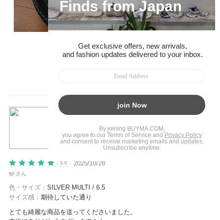
0
人の方の参考になりました
参考になった
【Steve Madden】おしゃれな厚底スニーカー
SUPERCAMPO
¥ 16,990
2025/10/28
5.0
tpi さん
色・サイズ：
SILVER MULTI / 6.5
サイズ感：
期待していた通り
とても綺麗な商品を送ってくださいました。