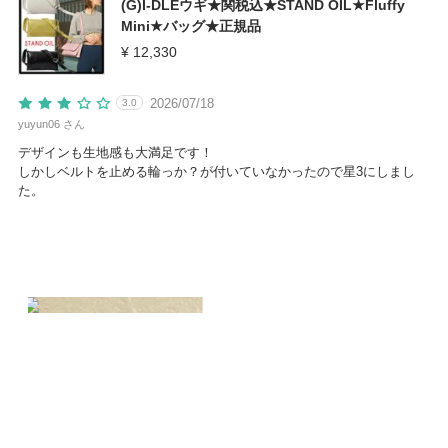
(G)I-DLEウギ★関税込★STAND OIL★Fluffy
Mini★バッグ★正規品
¥ 12,330
2026/07/18
3.0
yuyun06 さん
デザインも生地感も大満足です！
しかしベルトを止める輪っか？が付いていなかったので星3にしまし
た。