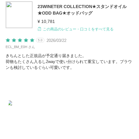
23WINETER COLLECTION★スタンドオイル
★ODD BAG★オッドバッグ
¥ 10,781
この商品のレビュー・口コミをすべて見る
2026/03/22
5.0
ECL_BM_E0H さん
きちんとした正規品が予定通り届きました。
荷物もたくさん入るし2wayで使い分けられて重宝しています。ブラウ
ンも検討しているぐらい可愛いです。