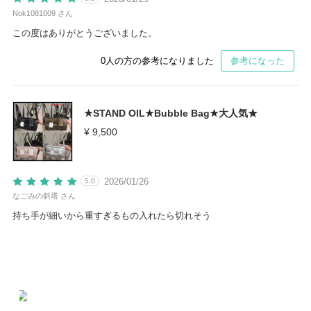
Nok1081009 さん
この度はありがとうございました。
0
人の方の参考になりました
参考になった
★STAND OIL★Bubble Bag★大人気★
¥ 9,500
2026/01/26
5.0
なごみの斜塔 さん
持ち手が細いから重すぎるもの入れたら切れそう