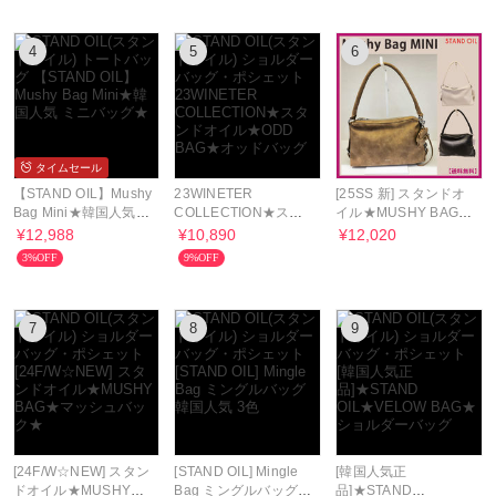
4
5
6
タイムセール
【STAND OIL】Mushy
23WINETER
[25SS 新] スタンドオ
Bag Mini★韓国人気
COLLECTION★スタ
イル★MUSHY BAG
ミニバッグ★
ンドオイル★ODD
MINI★マッシュミニバ
¥12,988
¥10,890
¥12,020
BAG★オッドバッグ
ック
3%OFF
9%OFF
7
8
9
[24F/W☆NEW] スタン
[STAND OIL] Mingle
[韓国人気正
ドオイル★MUSHY
Bag ミングルバッグ
品]★STAND