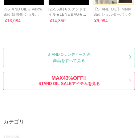
☆STAND OIL☆ Velow
[26SS新]★スタンドオ
【STAND OIL】 Melly
Bag 韓国発 ショルダ
イル★LENE BAG★ク
Bag ショルダーバッグ
ーバッグ
ロスショルダーバッグ
¥13,084
¥14,350
¥9,994
STAND OIL レディース の
商品をすべて見る
MAX43%OFF!!
STAND OIL SALEアイテムを見る
カテゴリ
STAND OIL