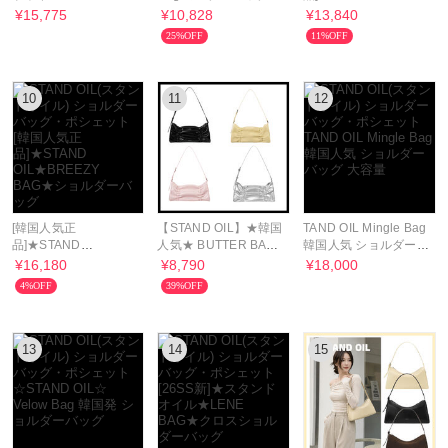
BAG★マッシュバック
韓国人気 3色
OIL★VELOW BAG★
¥15,775
¥10,828
¥13,840
★
ショルダーバッグ
25%OFF
11%OFF
10
11
12
[韓国人気正
【STAND OIL】★韓国
TAND OIL Mingle Bag
品]★STAND
人気★ BUTTER BAG
韓国人気 ショルダーバ
OIL★BREEZY BAG★
CLASSIC / 送料・関税
ッグ 大容量
¥16,180
¥8,790
¥18,000
ショルダーバッグ
込
4%OFF
39%OFF
13
14
15