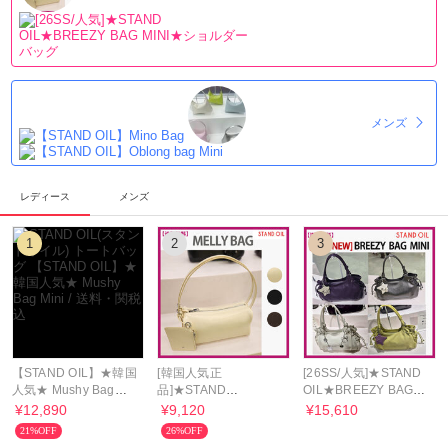
メンズ
レディース
メンズ
1
2
3
【STAND OIL】★韓国
[韓国人気正
[26SS/人気]★STAND
人気★ Mushy Bag
品]★STAND
OIL★BREEZY BAG
Mini / 送料・関税込
OIL★MELLY BAG★シ
MINI★ショルダーバッ
¥12,890
¥9,120
¥15,610
ョルダーバッグ
グ
21%OFF
26%OFF