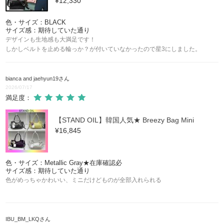
¥12,330
色・サイズ：BLACK
サイズ感：期待していた通り
デザインも生地感も大満足です！
しかしベルトを止める輪っか？が付いていなかったので星3にしました。
bianca and jaehyun19
さん
2026/07/17
満足度：
【STAND OIL】韓国人気★ Breezy Bag Mini
¥16,845
色・サイズ：Metallic Gray★在庫確認必
サイズ感：期待していた通り
色がめっちゃかわいい、ミニだけどものが全部入れられる
IBU_BM_LKQ
さん