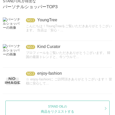
STAND OILが得意な
パーソナルショッパーTOP3
YoungTree
NO.1
こんにちは！YoungTreeをご覧いただきありがとうござい
ます。 当店は「安心・...
Kind Curator
NO.2
プロフィールをご覧いただきありがとうございます。 韓
国の最新トレンドと、今ソウルで...
enjoy-fashion
NO.3
☆ enjoy-fashionに ご訪問頂きありがとうございます！ 皆
様に安心して...
STAND OILの
商品をリクエストする