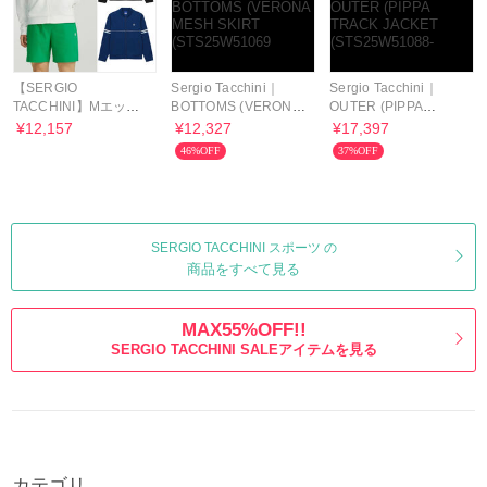
【SERGIO
Sergio Tacchini｜
Sergio Tacchini｜
TACCHINI】Mエッセ
BOTTOMS (VERONA
OUTER (PIPPA
ンシャル トリコット
MESH SKIRT
TRACK JACKET
¥12,157
¥12,327
¥17,397
トラックZip-Up
(STS25W51069
(STS25W51088-
46%OFF
37%OFF
SERGIO TACCHINI スポーツ の
商品をすべて見る
MAX55%OFF!!
SERGIO TACCHINI SALEアイテムを見る
カテゴリ