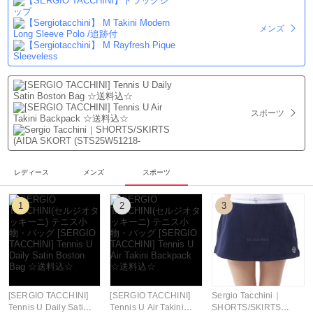
メンズ
スポーツ
レディース
メンズ
スポーツ
1
2
3
[SERGIO TACCHINI]
[SERGIO TACCHINI]
Sergio Tacchini｜
Tennis U Daily Satin
Tennis U Air Takini
SHORTS/SKIRTS