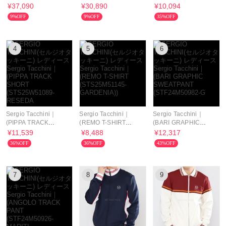
Boston Bag ☆送料込
Backpack ☆送料込☆
(AIDA SKORT
¥37,090
¥30,890
¥10,094
☆
(STS25W51218-
9%OFF
9%OFF
35%OFF
4
5
6
Sergio Tacchini｜
Sergio Tacchini｜
Sergio Tacchini｜
(PIPPA TRACK
(REMO T-SHIRT
(BARI GRAPHIC
SHORT
(STS25M51145-
SWEATPANT
¥11,539
¥8,488
¥12,317
(STS25W51089-
GARDENIA))
(STF24M50982-G
36%OFF
36%OFF
43%OFF
RESEDA
7
8
9