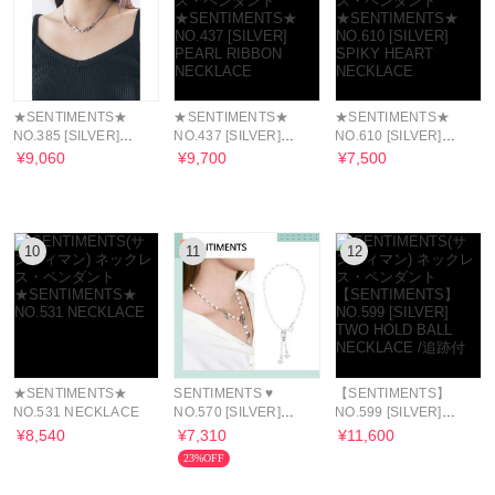
★SENTIMENTS★
★SENTIMENTS★
★SENTIMENTS★
NO.385 [SILVER]
NO.437 [SILVER]
NO.610 [SILVER]
NECKLACE
PEARL RIBBON
SPIKY HEART
¥9,060
¥9,700
¥7,500
NECKLACE
NECKLACE
10
11
12
★SENTIMENTS★
SENTIMENTS ♥
【SENTIMENTS】
NO.531 NECKLACE
NO.570 [SILVER]
NO.599 [SILVER]
NECKLACE /追跡付
TWO HOLD BALL
¥8,540
¥7,310
¥11,600
NECKLACE /追跡付
23%OFF