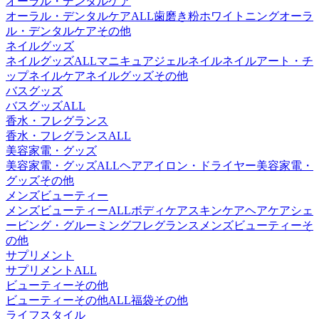
オーラル・デンタルケア
オーラル・デンタルケアALL
歯磨き粉
ホワイトニング
オーラ
ル・デンタルケアその他
ネイルグッズ
ネイルグッズALL
マニキュア
ジェルネイル
ネイルアート・チ
ップ
ネイルケア
ネイルグッズその他
バスグッズ
バスグッズALL
香水・フレグランス
香水・フレグランスALL
美容家電・グッズ
美容家電・グッズALL
ヘアアイロン・ドライヤー
美容家電・
グッズその他
メンズビューティー
メンズビューティーALL
ボディケア
スキンケア
ヘアケア
シェ
ービング・グルーミング
フレグランス
メンズビューティーそ
の他
サプリメント
サプリメントALL
ビューティーその他
ビューティーその他ALL
福袋
その他
ライフスタイル