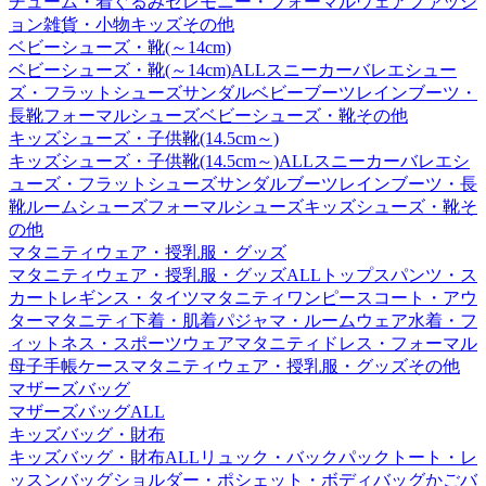
チューム・着ぐるみ
セレモニー・フォーマルウェア
ファッシ
ョン雑貨・小物
キッズその他
ベビーシューズ・靴(～14cm)
ベビーシューズ・靴(～14cm)ALL
スニーカー
バレエシュー
ズ・フラットシューズ
サンダル
ベビーブーツ
レインブーツ・
長靴
フォーマルシューズ
ベビーシューズ・靴その他
キッズシューズ・子供靴(14.5cm～)
キッズシューズ・子供靴(14.5cm～)ALL
スニーカー
バレエシ
ューズ・フラットシューズ
サンダル
ブーツ
レインブーツ・長
靴
ルームシューズ
フォーマルシューズ
キッズシューズ・靴そ
の他
マタニティウェア・授乳服・グッズ
マタニティウェア・授乳服・グッズALL
トップス
パンツ・ス
カート
レギンス・タイツ
マタニティワンピース
コート・アウ
ター
マタニティ下着・肌着
パジャマ・ルームウェア
水着・フ
ィットネス・スポーツウェア
マタニティドレス・フォーマル
母子手帳ケース
マタニティウェア・授乳服・グッズその他
マザーズバッグ
マザーズバッグALL
キッズバッグ・財布
キッズバッグ・財布ALL
リュック・バックパック
トート・レ
ッスンバッグ
ショルダー・ポシェット・ボディバッグ
かごバ