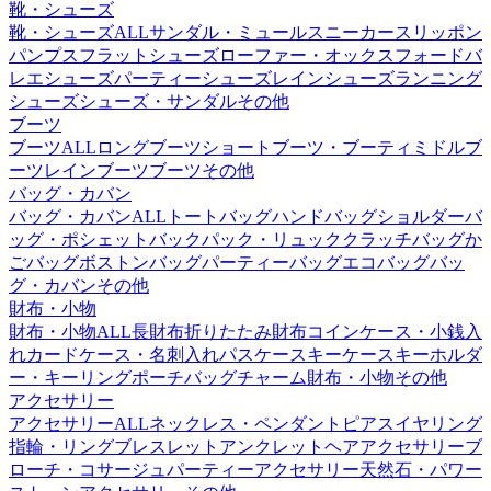
靴・シューズ
靴・シューズALL
サンダル・ミュール
スニーカー
スリッポン
パンプス
フラットシューズ
ローファー・オックスフォード
バ
レエシューズ
パーティーシューズ
レインシューズ
ランニング
シューズ
シューズ・サンダルその他
ブーツ
ブーツALL
ロングブーツ
ショートブーツ・ブーティ
ミドルブ
ーツ
レインブーツ
ブーツその他
バッグ・カバン
バッグ・カバンALL
トートバッグ
ハンドバッグ
ショルダーバ
ッグ・ポシェット
バックパック・リュック
クラッチバッグ
か
ごバッグ
ボストンバッグ
パーティーバッグ
エコバッグ
バッ
グ・カバンその他
財布・小物
財布・小物ALL
長財布
折りたたみ財布
コインケース・小銭入
れ
カードケース・名刺入れ
パスケース
キーケース
キーホルダ
ー・キーリング
ポーチ
バッグチャーム
財布・小物その他
アクセサリー
アクセサリーALL
ネックレス・ペンダント
ピアス
イヤリング
指輪・リング
ブレスレット
アンクレット
ヘアアクセサリー
ブ
ローチ・コサージュ
パーティーアクセサリー
天然石・パワー