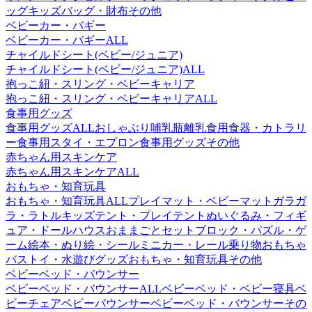
ッグ
キッズバッグ・財布その他
ベビーカー・バギー
ベビーカー・バギーALL
チャイルドシート(ベビー/ジュニア)
チャイルドシート(ベビー/ジュニア)ALL
抱っこ紐・スリング・ベビーキャリア
抱っこ紐・スリング・ベビーキャリアALL
食事用グッズ
食事用グッズALL
おしゃぶり
哺乳瓶
離乳食用食器・カトラリ
ー
食事用スタイ・エプロン
食事用グッズその他
赤ちゃん用スキンケア
赤ちゃん用スキンケアALL
おもちゃ・知育玩具
おもちゃ・知育玩具ALL
プレイマット・ベビーマット
ガラガ
ラ・ラトル
キッズテント・プレイテント
ぬいぐるみ・フィギ
ュア・ドールハウス
おままごとセット
ブロック・パズル・ゲ
ーム
絵本・ぬり絵・シール
ミニカー・レール
乗り物おもちゃ
バストイ・水遊びグッズ
おもちゃ・知育玩具その他
ベビーベッド・バウンサー
ベビーベッド・バウンサーALL
ベビーベッド・ベビー寝具
ベ
ビーチェア
ベビーバウンサー
ベビーベッド・バウンサーその