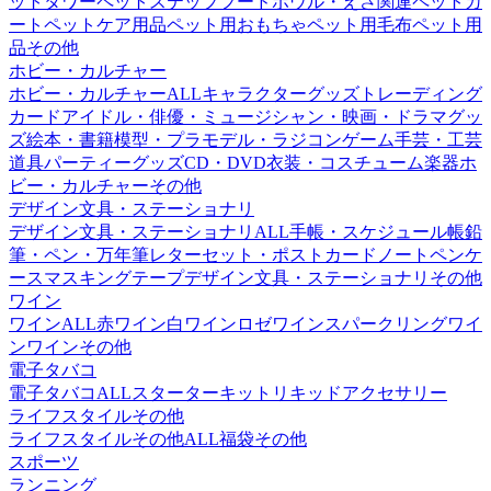
ットタワー
ペットステップ
フードボウル・えさ関連
ペットカ
ート
ペットケア用品
ペット用おもちゃ
ペット用毛布
ペット用
品その他
ホビー・カルチャー
ホビー・カルチャーALL
キャラクターグッズ
トレーディング
カード
アイドル・俳優・ミュージシャン・映画・ドラマグッ
ズ
絵本・書籍
模型・プラモデル・ラジコン
ゲーム
手芸・工芸
道具
パーティーグッズ
CD・DVD
衣装・コスチューム
楽器
ホ
ビー・カルチャーその他
デザイン文具・ステーショナリ
デザイン文具・ステーショナリALL
手帳・スケジュール帳
鉛
筆・ペン・万年筆
レターセット・ポストカード
ノート
ペンケ
ース
マスキングテープ
デザイン文具・ステーショナリその他
ワイン
ワインALL
赤ワイン
白ワイン
ロゼワイン
スパークリングワイ
ン
ワインその他
電子タバコ
電子タバコALL
スターターキット
リキッド
アクセサリー
ライフスタイルその他
ライフスタイルその他ALL
福袋
その他
スポーツ
ランニング