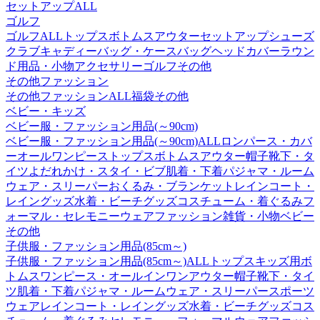
セットアップALL
ゴルフ
ゴルフALL
トップス
ボトムス
アウター
セットアップ
シューズ
クラブ
キャディーバッグ・ケース
バッグ
ヘッドカバー
ラウン
ド用品・小物
アクセサリー
ゴルフその他
その他ファッション
その他ファッションALL
福袋
その他
ベビー・キッズ
ベビー服・ファッション用品(～90cm)
ベビー服・ファッション用品(～90cm)ALL
ロンパース・カバ
ーオール
ワンピース
トップス
ボトムス
アウター
帽子
靴下・タ
イツ
よだれかけ・スタイ・ビブ
肌着・下着
パジャマ・ルーム
ウェア・スリーパー
おくるみ・ブランケット
レインコート・
レイングッズ
水着・ビーチグッズ
コスチューム・着ぐるみ
フ
ォーマル・セレモニーウェア
ファッション雑貨・小物
ベビー
その他
子供服・ファッション用品(85cm～)
子供服・ファッション用品(85cm～)ALL
トップス
キッズ用ボ
トムス
ワンピース・オールインワン
アウター
帽子
靴下・タイ
ツ
肌着・下着
パジャマ・ルームウェア・スリーパー
スポーツ
ウェア
レインコート・レイングッズ
水着・ビーチグッズ
コス