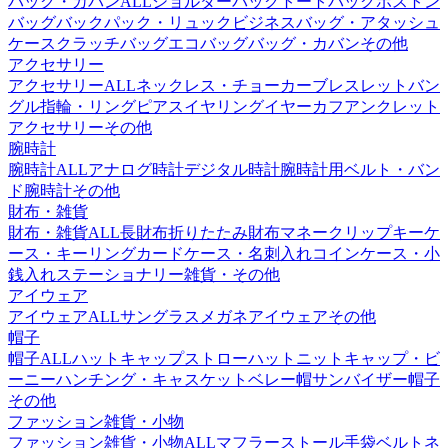
バッグ・カバンALL
ショルダーバッグ
トートバッグ
ボストン
バッグ
バックパック・リュック
ビジネスバッグ・アタッシュ
ケース
クラッチバッグ
エコバッグ
バッグ・カバンその他
アクセサリー
アクセサリーALL
ネックレス・チョーカー
ブレスレット
バン
グル
指輪・リング
ピアス
イヤリング
イヤーカフ
アンクレット
アクセサリーその他
腕時計
腕時計ALL
アナログ時計
デジタル時計
腕時計用ベルト・バン
ド
腕時計その他
財布・雑貨
財布・雑貨ALL
長財布
折りたたみ財布
マネークリップ
キーケ
ース・キーリング
カードケース・名刺入れ
コインケース・小
銭入れ
ステーショナリー
雑貨・その他
アイウェア
アイウェアALL
サングラス
メガネ
アイウェアその他
帽子
帽子ALL
ハット
キャップ
ストローハット
ニットキャップ・ビ
ーニー
ハンチング・キャスケット
ベレー帽
サンバイザー
帽子
その他
ファッション雑貨・小物
ファッション雑貨・小物ALL
マフラー
ストール
手袋
ベルト
ネ