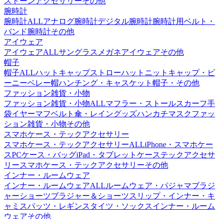
ストーン
アクセサリーその他
腕時計
腕時計ALL
アナログ腕時計
デジタル腕時計
腕時計用ベルト・
バンド
腕時計その他
アイウェア
アイウェアALL
サングラス
メガネ
アイウェアその他
帽子
帽子ALL
ハット
キャップ
ストローハット
ニットキャップ・ビ
ーニー
ベレー帽
ハンチング・キャスケット
帽子・その他
ファッション雑貨・小物
ファッション雑貨・小物ALL
マフラー・ストール
スカーフ
手
袋
イヤーマフ
ベルト
傘・レイングッズ
ハンカチ
マスク
ファッ
ション雑貨・小物その他
スマホケース・テックアクセサリー
スマホケース・テックアクセサリーALL
iPhone・スマホケー
ス
PCケース・バッグ
iPad・タブレットケース
テックアクセサ
リー
スマホケース・テックアクセサリーその他
インナー・ルームウェア
インナー・ルームウェアALL
ルームウェア・パジャマ
ブラジ
ャー
ショーツ
ブラジャー＆ショーツ
スリップ・インナー・キ
ャミ
スパッツ・レギンス
タイツ・ソックス
インナー・ルーム
ウェアその他