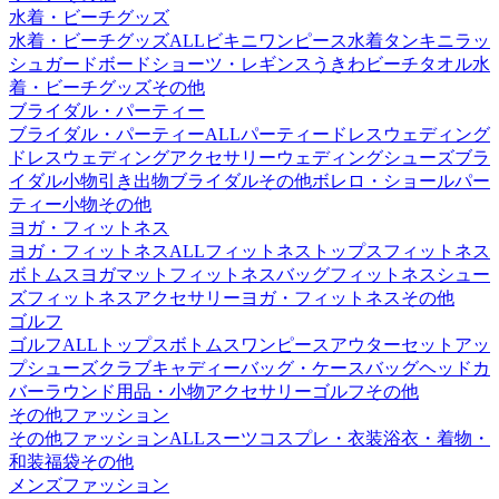
水着・ビーチグッズ
水着・ビーチグッズALL
ビキニ
ワンピース水着
タンキニ
ラッ
シュガード
ボードショーツ・レギンス
うきわ
ビーチタオル
水
着・ビーチグッズその他
ブライダル・パーティー
ブライダル・パーティーALL
パーティードレス
ウェディング
ドレス
ウェディングアクセサリー
ウェディングシューズ
ブラ
イダル小物
引き出物
ブライダルその他
ボレロ・ショール
パー
ティー小物その他
ヨガ・フィットネス
ヨガ・フィットネスALL
フィットネストップス
フィットネス
ボトムス
ヨガマット
フィットネスバッグ
フィットネスシュー
ズ
フィットネスアクセサリー
ヨガ・フィットネスその他
ゴルフ
ゴルフALL
トップス
ボトムス
ワンピース
アウター
セットアッ
プ
シューズ
クラブ
キャディーバッグ・ケース
バッグ
ヘッドカ
バー
ラウンド用品・小物
アクセサリー
ゴルフその他
その他ファッション
その他ファッションALL
スーツ
コスプレ・衣装
浴衣・着物・
和装
福袋
その他
メンズファッション