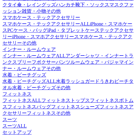
クタイ
傘・レイングッズ
ハンカチ
靴下・ソックス
マスク
ファ
ッション雑貨・小物その他
スマホケース・テックアクセサリー
スマホケース・テックアクセサリーALL
iPhone・スマホケー
ス
PCケース・バッグ
iPad・タブレットケース
テックアクセサ
リー
iPhone・スマホアクセサリー
スマホケース・テックアク
セサリーその他
インナー・ルームウェア
インナー・ルームウェアALL
アンダーシャツ・インナー
トラ
ンクス
ブリーフ
ボクサーパンツ
ルームウェア・パジャマ
イン
ナー・ルームウェアその他
水着・ビーチグッズ
水着・ビーチグッズALL
水着
ラッシュガード
うきわ
ビーチタ
オル
水着・ビーチグッズその他
フィットネス
フィットネスALL
フィットネストップス
フィットネスボトム
ス
フィットネスバッグ
フィットネスシューズ
フィットネスア
クセサリー
フィットネスその他
スーツ
スーツALL
セットアップ