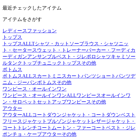
最近チェックしたアイテム
アイテムをさがす
レディースファッション
トップス
トップスALL
Tシャツ・カットソー
ブラウス・シャツ
ニッ
ト・セーター
スウェット・トレーナー
パーカー・フーディ
カ
ーディガン
アンサンブル
ベスト・ジレ
ポロシャツ
キャミソー
ル
タンクトップ
チュニック
トップスその他
ボトムス
ボトムスALL
スカート
ミニスカート
パンツ
ショートパンツ
デ
ニム・ジーパン
ボトムスその他
ワンピース・オールインワン
ワンピース・オールインワンALL
ワンピース
オールインワ
ン・サロペット
セットアップ
ワンピースその他
アウター
アウターALL
コート
ダウンジャケット・コート
ダウンベスト
フリースジャケット
ブルゾン
ジャケット
レザージャケット・
コート
トレンチコート
ムートン・ファーコート
ベスト・ジレ
ポンチョ・ケープ
アウターその他