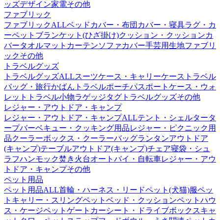
ッズ
デザイン家電その他
ファブリック
ファブリックALL
ベッドカバー・布団カバー・寝具
ラグ・カ
ーペット
ブランケット(ひざ掛け)
クッション・クッションカ
バー
タオル
マット
カーテン
ソファカバー
手芸用生地
ファブリ
ックその他
トラベルグッズ
トラベルグッズALL
スーツケース・キャリーケース
トラベル
バッグ・旅行かばん
トラベルポーチ
パスポートケース・ウォ
レット
トラベル小物
ラゲッジタグ
トラベルグッズその他
レジャー・アウトドア・キャンプ
レジャー・アウトドア・キャンプALL
テント・シェルター
タ
ープ
バーベキュー・クッキング用品
レジャー・ピクニック用
品
クーラーボックス・クーラーバッグ
ランタン
アウトドア
(キャンプ)テーブル
アウトドア(キャンプ)チェア
寝袋・シュ
ラフ
ハンモック
焚き火台
オートバイ・自転車
レジャー・アウ
トドア・キャンプその他
ペット用品
ペット用品ALL
首輪・ハーネス・リード
ペット(犬猫)服
ペッ
トキャリー・スリング
ペットベッド・クッション
ペットハウ
ス・ケージ
ペットゲート
カーシート・ドライブボックス
キャ