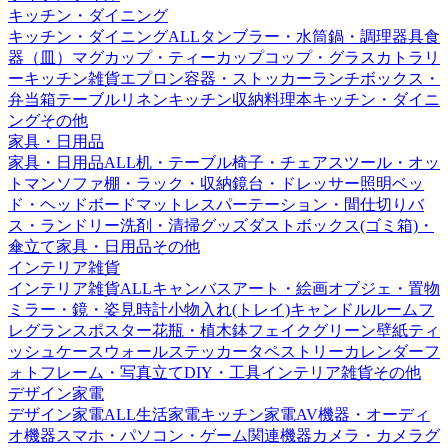
キッチン・ダイニング
キッチン・ダイニングALL
タンブラー・水筒
鍋・調理器具
食
器（皿）
マグカップ・ティーカップ
コップ・グラス
カトラリ
ー
キッチン雑貨
エプロン
容器・ストッカー
ランチボックス・
弁当箱
テーブルリネン
キッチン収納
料理本
キッチン・ダイニ
ングその他
家具・日用品
家具・日用品ALL
机・テーブル
椅子・チェア
スツール・オッ
トマン
ソファ
棚・ラック・収納
鏡台・ドレッサー
照明
ベッ
ド・ヘッドボード
マットレス
パーテーション・間仕切り
バ
ス・ランドリー
洗剤・清掃グッズ
ダストボックス(ゴミ箱)・
傘立て
家具・日用品その他
インテリア雑貨
インテリア雑貨ALL
キャンバスアート・絵画
オブジェ・置物
ミラー・鏡・姿見
時計
小物入れ(トレイ)
キャンドル
ルームフ
レグランス
ポスター
花瓶・植木鉢
フェイクグリーン
壁紙
ティ
ッシュケース
ウォールステッカー
タペストリー
カレンダー
フ
ォトフレーム・写真立て
DIY・工具
インテリア雑貨その他
デザイン家電
デザイン家電ALL
生活家電
キッチン家電
AV機器・オーディ
オ機器
スマホ・パソコン・ゲーム関連機器
カメラ・カメラグ