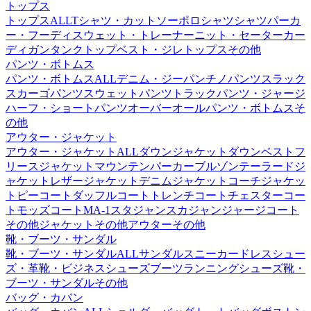
トップス
トップスALL
Tシャツ・カットソー
ポロシャツ
シャツ
パーカ
ー・フーディ
スウェット・トレーナー
ニット・セーター
カー
ディガン
タンクトップ
ベスト・ジレ
トップスその他
パンツ・ボトムス
パンツ・ボトムスALL
デニム・ジーパン
チノパンツ
スラック
ス
カーゴパンツ
スウェットパンツ
トラックパンツ・ジャージ
ハーフ・ショートパンツ
オーバーオール
パンツ・ボトムスそ
の他
アウター・ジャケット
アウター・ジャケットALL
ダウンジャケット
ダウンベスト
フ
リースジャケット
マウンテンパーカー
ブルゾン
テーラードジ
ャケット
レザージャケット
デニムジャケット
コーチジャケッ
ト
ピーコート
ダッフルコート
トレンチコート
チェスターコー
ト
モッズコート
MA-1
スタジャン
スカジャン
ジャージ
コート
その他
ジャケットその他
アウターその他
靴・ブーツ・サンダル
靴・ブーツ・サンダルALL
サンダル
スニーカー
ドレスシュー
ズ・革靴・ビジネスシューズ
ブーツ
ランニングシューズ
靴・
ブーツ・サンダルその他
バッグ・カバン