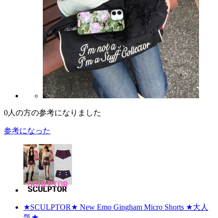
0
人の方の参考になりました
参考になった
★SCULPTOR★ New Emo Gingham Micro Shorts ★大人
気★