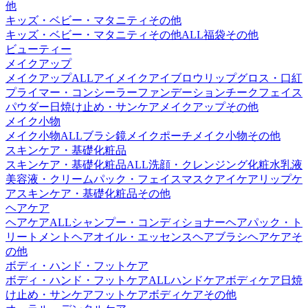
他
キッズ・ベビー・マタニティその他
キッズ・ベビー・マタニティその他ALL
福袋
その他
ビューティー
メイクアップ
メイクアップALL
アイメイク
アイブロウ
リップグロス・口紅
プライマー・コンシーラー
ファンデーション
チーク
フェイス
パウダー
日焼け止め・サンケア
メイクアップその他
メイク小物
メイク小物ALL
ブラシ
鏡
メイクポーチ
メイク小物その他
スキンケア・基礎化粧品
スキンケア・基礎化粧品ALL
洗顔・クレンジング
化粧水
乳液
美容液・クリーム
パック・フェイスマスク
アイケア
リップケ
ア
スキンケア・基礎化粧品その他
ヘアケア
ヘアケアALL
シャンプー・コンディショナー
ヘアパック・ト
リートメント
ヘアオイル・エッセンス
ヘアブラシ
ヘアケアそ
の他
ボディ・ハンド・フットケア
ボディ・ハンド・フットケアALL
ハンドケア
ボディケア
日焼
け止め・サンケア
フットケア
ボディケアその他