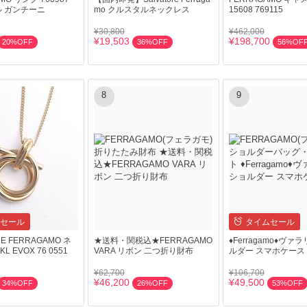
ル ガンチーニ
mo クルスタルネックレス
15608 769115
¥30,800
¥462,000
¥19,503
¥198,700
20%OFF
36%OFF
56%OF
8
9
セール
タイムセール
RE FERRAGAMO ネ
★送料・関税込★FERRAGAMO
♦Ferragamo♦ヴァ
L EVOX 76 0551
VARA リボン 二つ折り財布
ルダー スマホケース
¥62,700
¥106,700
¥46,200
¥49,500
34%OFF
26%OFF
53%OFF