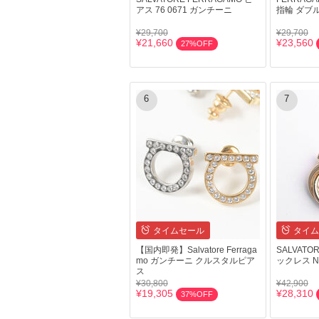
アス 76 0671 ガンチーニ
指輪 ダブ
¥29,700
¥29,700
¥21,660
¥23,560
27%OFF
6
7
タイムセール
タイム
【国内即発】Salvatore Ferraga
SALVATO
mo ガンチーニ クルスタルピア
ックレス NK
ス
¥30,800
¥42,900
¥19,305
¥28,310
37%OFF