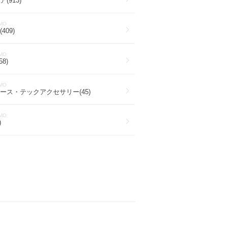
(913)
MO
409)
MO
8)
MO
ース・テックアクセサリー(45)
MO
)