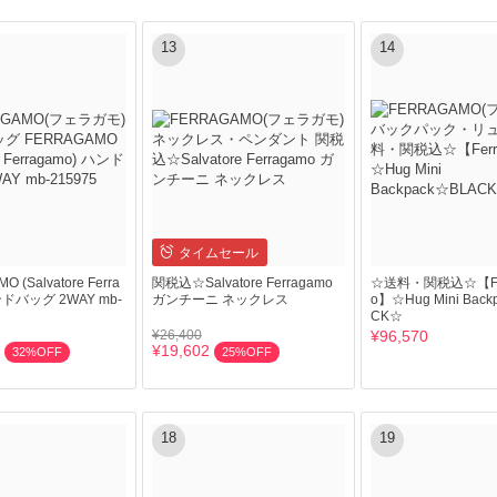
13
14
タイムセール
 (Salvatore Ferra
関税込☆Salvatore Ferragamo
☆送料・関税込☆【Fer
ンドバッグ 2WAY mb-
ガンチーニ ネックレス
o】☆Hug Mini Back
CK☆
¥26,400
¥96,570
¥19,602
32%OFF
25%OFF
18
19