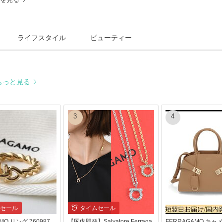
ライフスタイル
ビューティー
もっと見る
3
4
セール
タイムセール
MO リング 760987
【国内即発】Salvatore Ferraga
FERRAGAMO キャメ