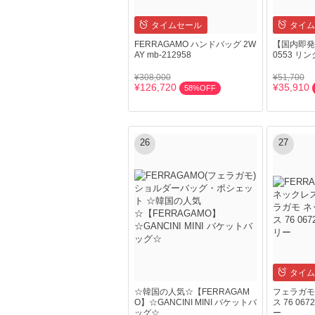
タイムセール
タイム
FERRAGAMO ハンドバッグ 2W
【国内即発】
AY mb-212958
0553 リン
¥308,000
¥51,700
¥126,720
¥35,910
58%OFF
26
27
タイム
☆韓国の人気☆【FERRAGAM
フェラガモ
O】☆GANCINI MINI バケットバ
ス 76 06
ッグ☆
ー