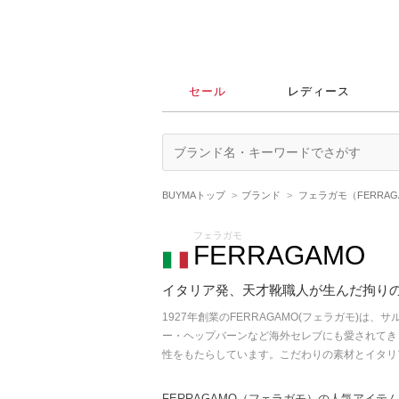
セール
レディース
BUYMAトップ
ブランド
フェラガモ（FERRAG
フェラガモ
FERRAGAMO
イタリア発、天才靴職人が生んだ拘り
1927年創業のFERRAGAMO(フェラガモ
ー・ヘップバーンなど海外セレブにも愛されてき
性をもたらしています。こだわりの素材とイタリ
FERRAGAMO（フェラガモ）の人気アイテ