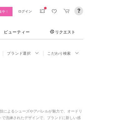
ログイン
集中！
ビューティー
リクエスト
ブランド選択
こだわり検索
職人技によるシューズやアパレルが魅力で、オードリ
トで洗練されたデザインで、ブランドに新しい感