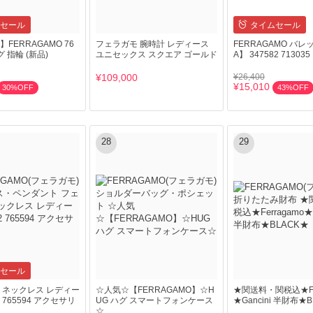
セール
タイムセール
FERRAGAMO 76
フェラガモ 腕時計 レディース
FERRAGAMO バレ
グ 指輪 (新品)
ユニセックス スクエア ゴールド
A】 347582 713035
¥109,000
¥26,400
¥15,010
30%OFF
43%OFF
28
29
セール
 ネックレス レディー
☆人気☆【FERRAGAMO】☆H
★関送料・関税込★Fer
72 765594 アクセサリ
UG ハグ スマートフォンケース
★Gancini 半財布★
☆