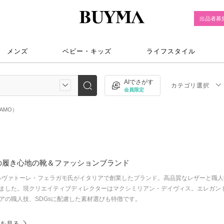
出品者募
メンズ
ベビー・キッズ
ライフスタイル
AIでさがす
カテゴリ選択
会員限定
AMO）
の履き心地の靴＆ファッションブランド
)は、サルヴァトーレ・フェラガモ氏がイタリアで創業したブランド。高品質なレザーと
ました。現クリエイティブディレクターはマクシミリアン・デイヴィス。エレガン
アの職人技、SDGsに配慮した素材選びも特徴です。
ムを見る