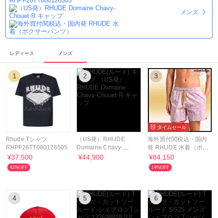
メンズ
レディース
メンズ
1
2
3
タイムセール
Rhude Tシャツ
（US発）RHUDE
海外買付関税込・国内
RHPF26TT080126505
Domaine Chavy-
発 RHUDE 水着（ボク
Chouet R キャップ
サーパンツ）
¥37,500
¥44,900
¥84,150
42%OFF
14%OFF
4
5
6