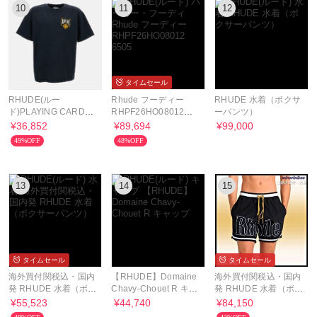
10
11
12
タイムセール
RHUDE(ルー
Rhude フーディー
RHUDE 水着（ボクサ
ド)PLAYING CARD
RHPF26HO08012
ーパンツ）
TEE
6505
¥36,852
¥89,694
¥99,000
49%OFF
48%OFF
13
14
15
タイムセール
タイムセール
海外買付関税込・国内
【RHUDE】Domaine
海外買付関税込・国内
発 RHUDE 水着（ボク
Chavy-Chouet R キャ
発 RHUDE 水着（ボク
サーパンツ）
ップ
サーパンツ）
¥55,523
¥44,740
¥84,150