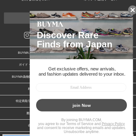
ページトップへ
BUYMAスタートガイド
安心への取り組み
ガイド・お問い合わせ
かんたん購入ガイド
BUYMA偽物販売防止の取り組み
BUYMA CARD
利用規約
プライバシー
特定商取引法に関する表記
お客様情報の外部送信について
脆弱性報告
お知らせ(PCサイト)
会社案内
スタッフ募集