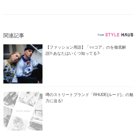
関連記事
【ファッション用語】「○○コア」のを徹底解
説!!-あなたはいくつ知ってる?-
噂のストリートブランド「RHUDE(ルード)」の魅
力に迫る!