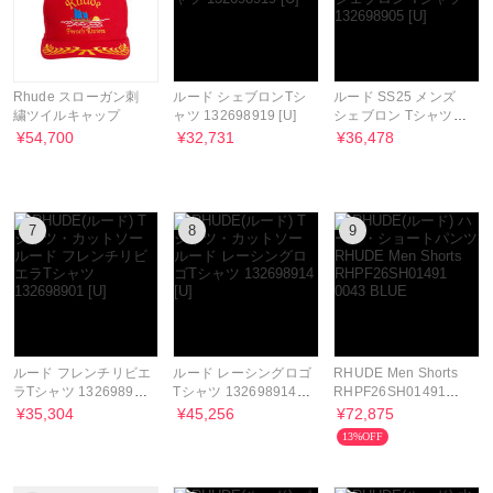
Rhude スローガン刺
ルード シェブロンTシ
ルード SS25 メンズ
繍ツイルキャップ
ャツ 132698919 [U]
シェブロン Tシャツ
132698905 [U]
¥54,700
¥32,731
¥36,478
7
8
9
ルード フレンチリビエ
ルード レーシングロゴ
RHUDE Men Shorts
ラTシャツ 132698901
Tシャツ 132698914
RHPF26SH01491
[U]
[U]
0043 BLUE
¥35,304
¥45,256
¥72,875
13%OFF